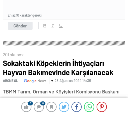
En az 10 karakter gerekli
Gönder
201 okunma
Sokaktaki Köpeklerin İhtiyaçları
Hayvan Bakımevinde Karşılanacak
28 Ağustos 2024 14:35
ABONE OL
News
TBMM Tarım, Orman ve Köyişleri Komisyonu Başkanı
ve AK PartiKahramanmaraşMilletvekiliVahit Kirişci,
0
0
0
0
sahipsiz hayvanlara yönelik yeni düzenlemeyle
sokaktaki tüm köpeklerin toplanacağını ve
sahiplendirilinceye kadar tüm ihtiyaçlarının hayvan