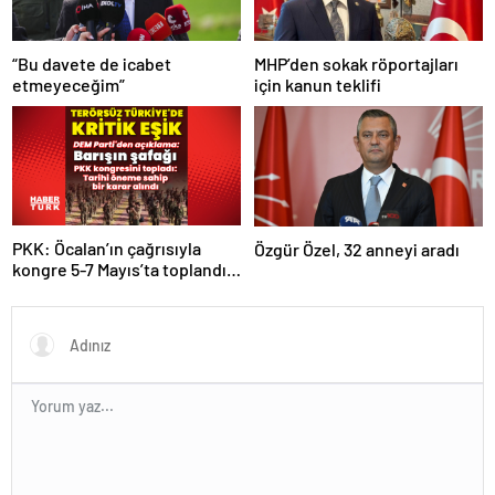
“Bu davete de icabet
MHP’den sokak röportajları
etmeyeceğim”
için kanun teklifi
PKK: Öcalan’ın çağrısıyla
Özgür Özel, 32 anneyi aradı
kongre 5-7 Mayıs’ta toplandı!
Tarihi bir karar alındı!