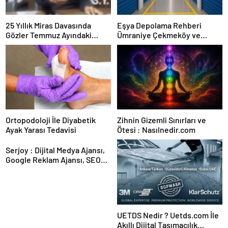
25 Yıllık Miras Davasında
Eşya Depolama Rehberi
Gözler Temmuz Ayındaki
Ümraniye Çekmeköy ve
Karar Duruşmasına Çevrildi
Kadıköy
Ortopodoloji İle Diyabetik
Zihnin Gizemli Sınırları ve
Ayak Yarası Tedavisi
Ötesi : Nasılnedir.com
Serjoy : Dijital Medya Ajansı,
Google Reklam Ajansı, SEO
Ajansı ve Web Tasarım Ajansı
UETDS Nedir ? Uetds.com İle
Akıllı Dijital Taşımacılık