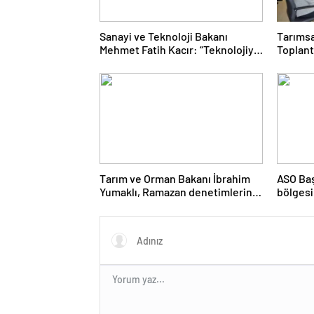
Sanayi ve Teknoloji Bakanı
Tarımsa
Mehmet Fatih Kacır: “Teknolojiyi
Toplant
kim geliştiriyorsa kuralları o
Gerçekl
koyacak”
Tarım ve Orman Bakanı İbrahim
ASO Baş
Yumaklı, Ramazan denetimlerini
bölgesi
sıklaştırdıklarını açıkladı
destekl
vurgula