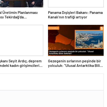
l Üretimin Planlanması
Panama Dışişleri Bakanı: Panama
ısı Tekirdağ’da
Kanalı’nın trafiği artıyor
eşti
kanı Seyit Ardıç, deprem
Gezegenin sırlarının peşinde bir
ndeki kadın girişimcilerin
yolculuk: “Ulusal Antarktika Bilim
enmesi gerektiğini
Seferleri”
dı