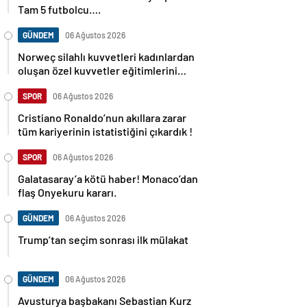
Tam 5 futbolcu….
GÜNDEM
06 Ağustos 2026
Norweç silahlı kuvvetleri kadınlardan
oluşan özel kuvvetler eğitimlerini
başlattı.
SPOR
06 Ağustos 2026
Cristiano Ronaldo’nun akıllara zarar
tüm kariyerinin istatistiğini çıkardık !
SPOR
06 Ağustos 2026
Galatasaray’a kötü haber! Monaco’dan
flaş Onyekuru kararı.
GÜNDEM
06 Ağustos 2026
Trump’tan seçim sonrası ilk mülakat
GÜNDEM
06 Ağustos 2026
Avusturya başbakanı Sebastian Kurz