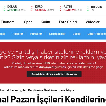
DOLAR
EURO
ALTIN
BITCOIN
47,6009
54,9754
6.489,20
%
0.05%
-0.11%
-0,11
Ekonomi
Spor
Kadın
Foto Galeri
Videolar
ınlar
Hisseler
Pariteler
Kritoparalar
Borsa
Diğer Haberle
 Hamal Pazarı İşçileri Kendilerine Özel Kıraathane İstiyor
al Pazarı İşçileri Kendileri