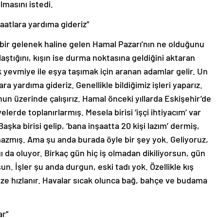
lmasını istedi.
şaatlara yardıma gideriz”
r bir gelenek haline gelen Hamal Pazarı’nın ne olduğunu
aştığını, kışın ise durma noktasına geldiğini aktaran
k yevmiye ile eşya taşımak için aranan adamlar gelir. Un
ara yardıma gideriz. Genellikle bildiğimiz işleri yaparız.
un üzerinde çalışırız. Hamal önceki yıllarda Eskişehir’de
lerde toplanırlarmış. Mesela birisi ‘işçi ihtiyacım’ var
aşka birisi gelip, ‘bana inşaatta 20 kişi lazım’ dermiş,
zmış. Ama şu anda burada öyle bir şey yok. Geliyoruz,
ığı da oluyor. Birkaç gün hiç iş olmadan dikiliyorsun, gün
un. İşler şu anda durgun, eski tadı yok. Özellikle kış
bze hızlanır. Havalar sıcak olunca bağ, bahçe ve budama
ar”