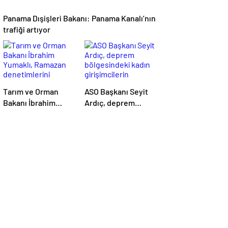
Panama Dışişleri Bakanı: Panama Kanalı’nın
trafiği artıyor
Tarım ve Orman
ASO Başkanı Seyit
Bakanı İbrahim
Ardıç, deprem
Yumaklı, Ramazan
bölgesindeki kadın
denetimlerini
girişimcilerin
sıklaştırdıklarını
desteklenmesi
açıkladı
gerektiğini
vurguladı