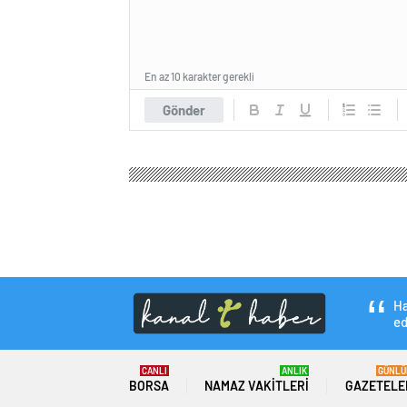
En az 10 karakter gerekli
Gönder
Kanal T Haber
Ekonomi
Borsa
Türkiye’de İka
Türkiye’de İkamet 
Bine Geriledi