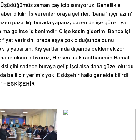
r. Üşüdüğümüz zaman çay içip ısınıyoruz. Genellikle
aber dikilir. İş verenler oraya gelirler, ‘bana 1 işçi lazım’
Bazen pazarlığı burada yaparız, bazen de işe göre fiyat
nıma gelirse iş benimdir. O işe kesin giderim. Bence işi
z fiyat verirsin, orada eşya çok olduğunda bunu
ok iş yaparsın. Kış şartlarında dışarıda beklemek zor
athane olsun istiyoruz. Herkes bu kıraathanenin Hamal
kisi gibi sadece buraya gelip işçi alsa daha güzel olurdu.
 belli bir yerimiz yok. Eskişehir halkı genelde bilirdi
r.” – ESKİŞEHİR