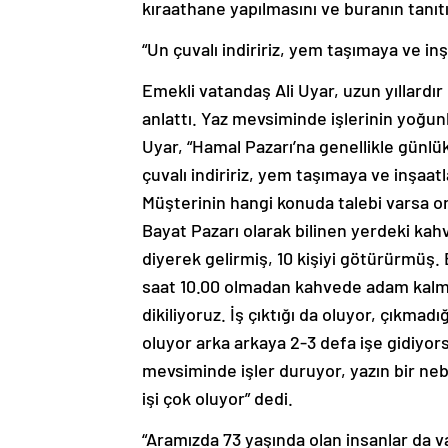
kıraathane yapılmasını ve buranın tanıtı
“Un çuvalı indiririz, yem taşımaya ve in
Emekli vatandaş Ali Uyar, uzun yıllardı
anlattı. Yaz mevsiminde işlerinin yoğunl
Uyar, “Hamal Pazarı’na genellikle günlü
çuvalı indiririz, yem taşımaya ve inşaatl
Müşterinin hangi konuda talebi varsa on
Bayat Pazarı olarak bilinen yerdeki kahve
diyerek gelirmiş, 10 kişiyi götürürmüş. B
saat 10.00 olmadan kahvede adam kalma
dikiliyoruz. İş çıktığı da oluyor, çıkmad
oluyor arka arkaya 2-3 defa işe gidiyors
mevsiminde işler duruyor, yazın bir ne
işi çok oluyor” dedi.
“Aramızda 73 yaşında olan insanlar da v