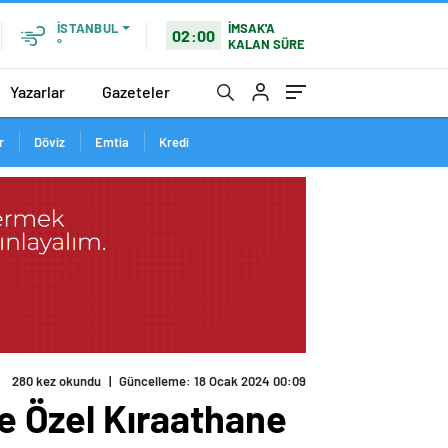
İMSAK'A
İSTANBUL
02:00
KALAN SÜRE
°
Yazarlar
Gazeteler
r
Döviz
Emtia
Kredi
ne Özel Kıraathane