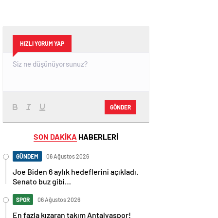
HIZLI YORUM YAP
GÖNDER
SON DAKİKA
HABERLERİ
GÜNDEM
06 Ağustos 2026
Joe Biden 6 aylık hedeflerini açıkladı.
Senato buz gibi…
SPOR
06 Ağustos 2026
En fazla kızaran takım Antalyaspor!