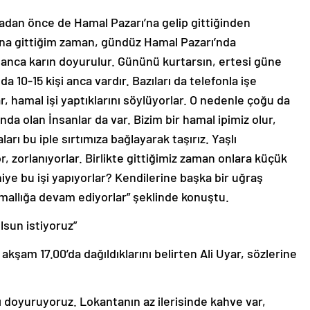
dan önce de Hamal Pazarı’na gelip gittiğinden
na gittiğim zaman, gündüz Hamal Pazarı’nda
anca karın doyurulur. Gününü kurtarsın, ertesi güne
10-15 kişi anca vardır. Bazıları da telefonla işe
r, hamal işi yaptıklarını söylüyorlar. O nedenle çoğu da
da olan İnsanlar da var. Bizim bir hamal ipimiz olur,
rı bu iple sırtımıza bağlayarak taşırız. Yaşlı
, zorlanıyorlar. Birlikte gittiğimiz zaman onlara küçük
niye bu işi yapıyorlar? Kendilerine başka bir uğraş
amallığa devam ediyorlar” şeklinde konuştu.
lsun istiyoruz”
akşam 17.00’da dağıldıklarını belirten Ali Uyar, sözlerine
ı doyuruyoruz. Lokantanın az ilerisinde kahve var,