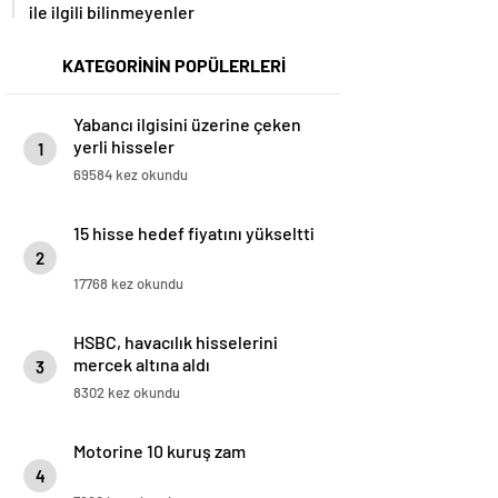
ile ilgili bilinmeyenler
KATEGORİNİN POPÜLERLERİ
Yabancı ilgisini üzerine çeken
yerli hisseler
1
69584 kez okundu
15 hisse hedef fiyatını yükseltti
2
17768 kez okundu
HSBC, havacılık hisselerini
mercek altına aldı
3
8302 kez okundu
Motorine 10 kuruş zam
4