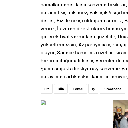
hamallar genellikle o kahvede takılırla
burada 1 kişi dikilmez, yaklaşık 4 kişi ber
derler. Biz de ne işi olduğunu sorarız. 
veririz. İş veren direkt olarak benim ya
görerek fiyat vermek en güzelidir. Ucu
yükseltemezsin. Az paraya çalışırsın, ç
oluyor. Sadece hamallara özel bir kıra
Pazarı olduğunu bilse, iş verenler de es
Şu an soğukta bekliyoruz, kahvemiz ya da
burayı ama artık eskisi kadar bilinmiyo
Git
Gün
Hamal
İş
Kıraathane