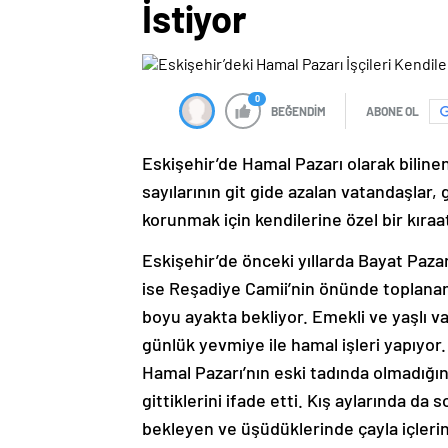
İstiyor
0
BEĞENDİM
ABONE OL
Eskişehir’de Hamal Pazarı olarak bilin
sayılarının git gide azalan vatandaşla
korunmak için kendilerine özel bir kıraa
Eskişehir’de önceki yıllarda Bayat Paz
ise Reşadiye Camii’nin önünde toplana
boyu ayakta bekliyor. Emekli ve yaşlı va
günlük yevmiye ile hamal işleri yapıyor.
Hamal Pazarı’nın eski tadında olmadığın
gittiklerini ifade etti. Kış aylarında d
bekleyen ve üşüdüklerinde çayla içlerini