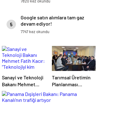
7820 kez okundu
Google satın alımlara tam gaz
devam ediyor!
5
7747 kez okundu
Sanayi ve Teknoloji
Tarımsal Üretimin
Bakanı Mehmet
Planlanması
Fatih Kacır:
Toplantısı
“Teknolojiyi kim
Tekirdağ’da
geliştiriyorsa
Gerçekleşti
kuralları o koyacak”