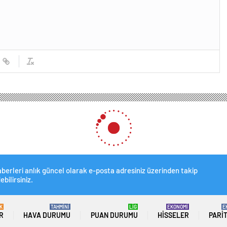
met İzniyle Yaşayan Yabancı Sayısı 1 Milyon 107 Bine Geriledi
İzniyle Yaşayan Yabancı Sayı