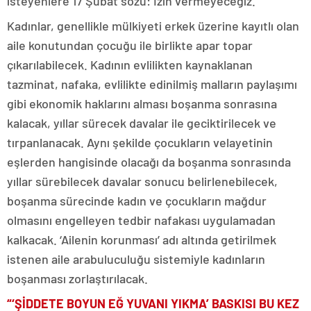
isteyenlere 17 Şubat sözü: İzin vermeyeceğiz.
Kadınlar, genellikle mülkiyeti erkek üzerine kayıtlı olan
aile konutundan çocuğu ile birlikte apar topar
çıkarılabilecek. Kadının evlilikten kaynaklanan
tazminat, nafaka, evlilikte edinilmiş malların paylaşımı
gibi ekonomik haklarını alması boşanma sonrasına
kalacak, yıllar sürecek davalar ile geciktirilecek ve
tırpanlanacak. Aynı şekilde çocukların velayetinin
eşlerden hangisinde olacağı da boşanma sonrasında
yıllar sürebilecek davalar sonucu belirlenebilecek,
boşanma sürecinde kadın ve çocukların mağdur
olmasını engelleyen tedbir nafakası uygulamadan
kalkacak. ‘Ailenin korunması’ adı altında getirilmek
istenen aile arabuluculuğu sistemiyle kadınların
boşanması zorlaştırılacak.
“‘ŞİDDETE BOYUN EĞ YUVANI YIKMA’ BASKISI BU KEZ