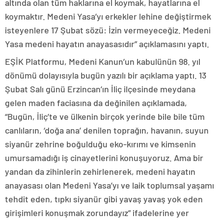
altında olan tüm haklarına el koymak, hayatlarına el
koymaktır. Medeni Yasa’yı erkekler lehine değiştirmek
isteyenlere 17 Şubat sözü: İzin vermeyeceğiz. Medeni
Yasa medeni hayatın anayasasıdır” açıklamasını yaptı.
EŞİK Platformu, Medeni Kanun’un kabulünün 98. yıl
dönümü dolayısıyla bugün yazılı bir açıklama yaptı. 13
Şubat Salı günü Erzincan’ın İliç ilçesinde meydana
gelen maden faciasına da değinilen açıklamada,
“Bugün, İliç’te ve ülkenin birçok yerinde bile bile tüm
canlıların, ‘doğa ana’ denilen toprağın, havanın, suyun
siyanür zehrine boğulduğu eko-kırımı ve kimsenin
umursamadığı iş cinayetlerini konuşuyoruz. Ama bir
yandan da zihinlerin zehirlenerek, medeni hayatın
anayasası olan Medeni Yasa’yı ve laik toplumsal yaşamı
tehdit eden, tıpkı siyanür gibi yavaş yavaş yok eden
girişimleri konuşmak zorundayız” ifadelerine yer