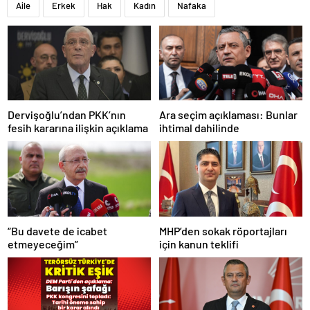
Aile
Erkek
Hak
Kadın
Nafaka
Dervişoğlu’ndan PKK’nın
Ara seçim açıklaması: Bunlar
fesih kararına ilişkin açıklama
ihtimal dahilinde
“Bu davete de icabet
MHP’den sokak röportajları
etmeyeceğim”
için kanun teklifi