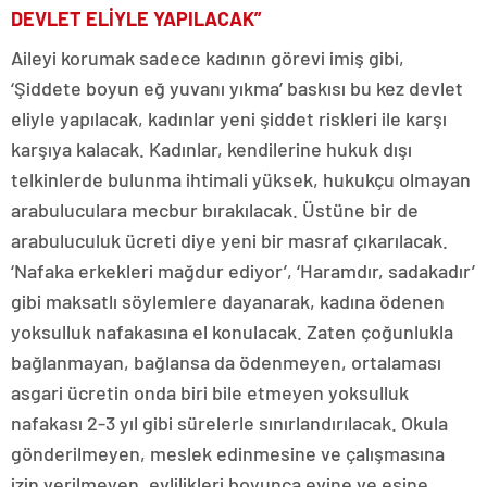
DEVLET ELİYLE YAPILACAK”
Aileyi korumak sadece kadının görevi imiş gibi,
‘Şiddete boyun eğ yuvanı yıkma’ baskısı bu kez devlet
eliyle yapılacak, kadınlar yeni şiddet riskleri ile karşı
karşıya kalacak. Kadınlar, kendilerine hukuk dışı
telkinlerde bulunma ihtimali yüksek, hukukçu olmayan
arabuluculara mecbur bırakılacak. Üstüne bir de
arabuluculuk ücreti diye yeni bir masraf çıkarılacak.
‘Nafaka erkekleri mağdur ediyor’, ‘Haramdır, sadakadır’
gibi maksatlı söylemlere dayanarak, kadına ödenen
yoksulluk nafakasına el konulacak. Zaten çoğunlukla
bağlanmayan, bağlansa da ödenmeyen, ortalaması
asgari ücretin onda biri bile etmeyen yoksulluk
nafakası 2-3 yıl gibi sürelerle sınırlandırılacak. Okula
gönderilmeyen, meslek edinmesine ve çalışmasına
izin verilmeyen, evlilikleri boyunca evine ve eşine