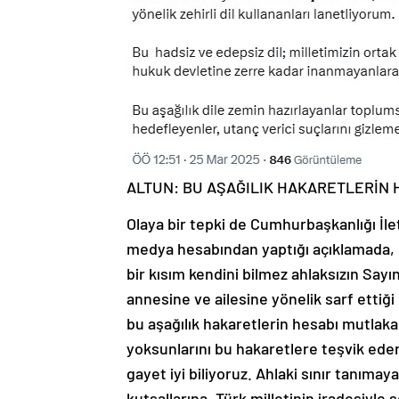
ALTUN: BU AŞAĞILIK HAKARETLERİN
Olaya bir tepki de Cumhurbaşkanlığı İle
medya hesabından yaptığı açıklamada, ş
bir kısım kendini bilmez ahlaksızın Say
annesine ve ailesine yönelik sarf ettiği
bu aşağılık hakaretlerin hesabı mutlaka 
yoksunlarını bu hakaretlere teşvik eden
gayet iyi biliyoruz. Ahlaki sınır tanımay
kutsallarına, Türk milletinin iradesiyle