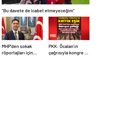
“Bu davete de icabet etmeyeceğim”
MHP’den sokak
PKK: Öcalan’ın
röportajları için
çağrısıyla kongre 5-
kanun teklifi
7 Mayıs’ta toplandı!
Tarihi bir karar
alındı!