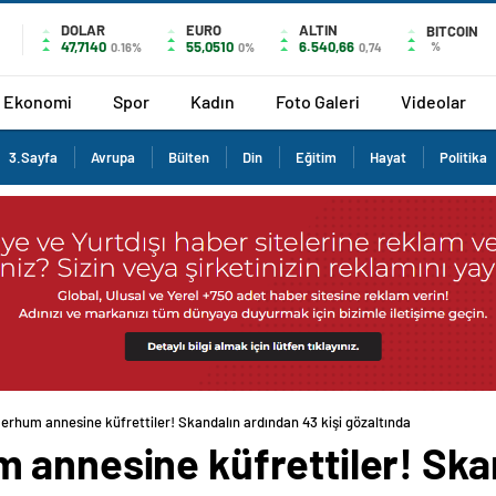
DOLAR
EURO
ALTIN
BITCOIN
47,7140
55,0510
6.540,66
%
0.16%
0%
0,74
Ekonomi
Spor
Kadın
Foto Galeri
Videolar
3.Sayfa
Avrupa
Bülten
Din
Eğitim
Hayat
Politika
erhum annesine küfrettiler! Skandalın ardından 43 kişi gözaltında
 annesine küfrettiler! Ska