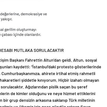
 HESABI MUTLAKA SORULACAKTIR
tişim Başkanı Fahrettin Altun’dan geldi. Altun, sosyal
unları kaydetti: “İstanbul’daki protesto gösterilerinde
ın Cumhurbaşkanımıza, ahirete irtihal etmiş rahmetli
 hakaretleri şiddetle kınıyorum. Hiçbir izahatı olmayan
sorulacaktır. Ağızlarından pislik saçan bu şeref
lerin de kimler olduğunu ve neye hizmet ettiklerini
an bir grup densizin arkasına saklanıp Türk milletinin
 seçilmiş ve ülkemiz için gece gündüz çalışan Sayın