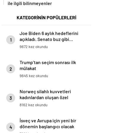
ile ilgili bilinmeyenler
KATEGORİNİN POPÜLERLERİ
Joe Biden 6 aylık hedeflerini
açıkladı. Senato buz gibi…
1
9672 kez okundu
Trump’tan seçim sonrası ilk
mülakat
2
9645 kez okundu
Norweç silahlı kuvvetleri
kadınlardan oluşan özel
3
kuvvetler eğitimlerini başlattı.
8162 kez okundu
İsveç ve Avrupa için yeni bir
dönemin başlangıcı olacak
4
kararlar.