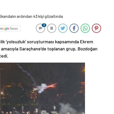
0
News
elik ‘yolsuzluk’ soruşturması kapsamında Ekrem
 amacıyla Saraçhane’de toplanan grup, Bozdoğan
edi.