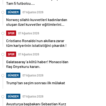
Tam 5 futbolcu….
GÜNDEM
07 Ağustos 2026
Norweç silahlı kuvvetleri kadınlardan
oluşan özel kuvvetler eğitimlerini
başlattı.
SPOR
07 Ağustos 2026
Cristiano Ronaldo’nun akıllara zarar
tüm kariyerinin istatistiğini çıkardık !
SPOR
07 Ağustos 2026
Galatasaray’a kötü haber! Monaco’dan
flaş Onyekuru kararı.
GÜNDEM
07 Ağustos 2026
Trump’tan seçim sonrası ilk mülakat
GÜNDEM
07 Ağustos 2026
Avusturya başbakanı Sebastian Kurz