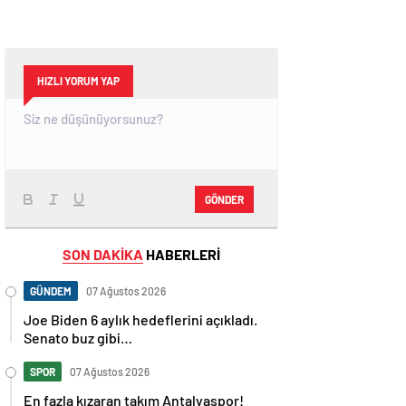
HIZLI YORUM YAP
GÖNDER
SON DAKİKA
HABERLERİ
GÜNDEM
07 Ağustos 2026
Joe Biden 6 aylık hedeflerini açıkladı.
Senato buz gibi…
SPOR
07 Ağustos 2026
En fazla kızaran takım Antalyaspor!