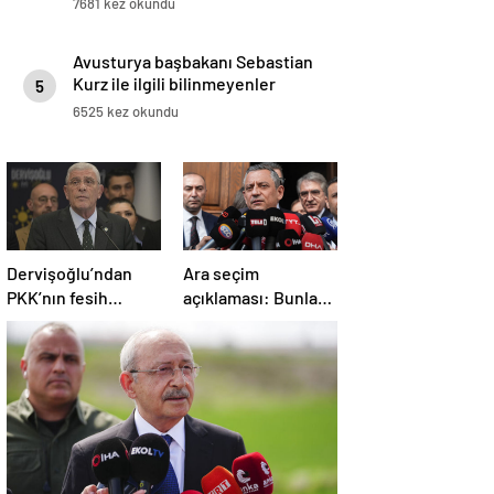
7681 kez okundu
Avusturya başbakanı Sebastian
Kurz ile ilgili bilinmeyenler
5
6525 kez okundu
Dervişoğlu’ndan
Ara seçim
PKK’nın fesih
açıklaması: Bunlar
kararına ilişkin
ihtimal dahilinde
açıklama