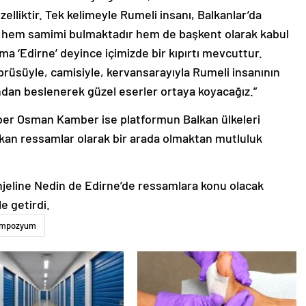
elliktir. Tek kelimeyle Rumeli insanı, Balkanlar’da
i hem samimi bulmaktadır hem de başkent olarak kabul
a ‘Edirne’ deyince içimizde bir kıpırtı mevcuttur.
öprüsüyle, camisiyle, kervansarayıyla Rumeli insanının
ndan beslenerek güzel eserler ortaya koyacağız.”
ber Osman Kamber ise platformun Balkan ülkeleri
alkan ressamlar olarak bir arada olmaktan mutluluk
jeline Nedin de Edirne’de ressamlara konu olacak
e getirdi.
mpozyum