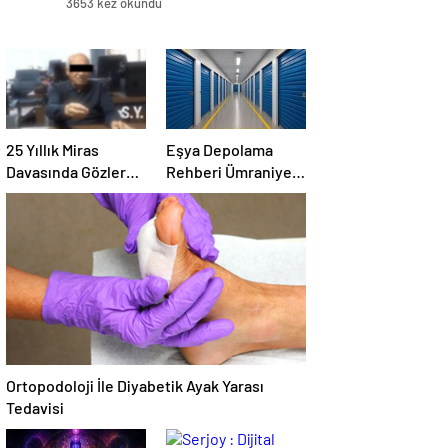
3653 kez okundu
25 Yıllık Miras
Eşya Depolama
Davasında Gözler
Rehberi Ümraniye
Temmuz Ayındaki
Çekmeköy ve
Karar Duruşmasına
Kadıköy
Çevrildi
Ortopodoloji İle Diyabetik Ayak Yarası
Tedavisi