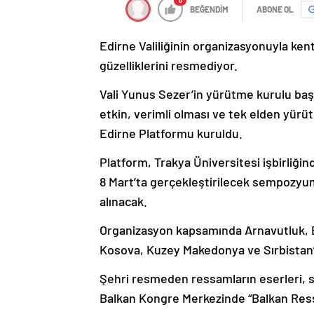
0
BEĞENDİM
ABONE OL
Edirne Valiliğinin organizasyonuyla ke
güzelliklerini resmediyor.
Vali Yunus Sezer’in yürütme kurulu başka
etkin, verimli olması ve tek elden yürütü
Edirne Platformu kuruldu.
Platform, Trakya Üniversitesi işbirliğ
8 Mart’ta gerçekleştirilecek sempozyumd
alınacak.
Organizasyon kapsamında Arnavutluk, B
Kosova, Kuzey Makedonya ve Sırbistan’
Şehri resmeden ressamların eserleri, 
Balkan Kongre Merkezinde “Balkan Ressa