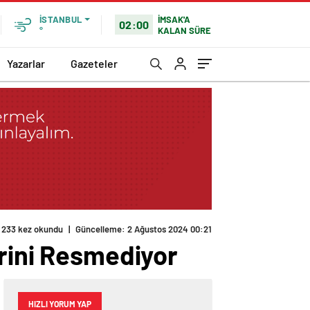
İMSAK'A
İSTANBUL
02:00
KALAN SÜRE
°
Yazarlar
Gazeteler
233 kez okundu
|
Güncelleme: 2 Ağustos 2024 00:21
erini Resmediyor
HIZLI YORUM YAP