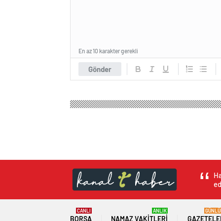
En az 10 karakter gerekli
Gönder
Ha
ed
CANLI
ANLIK
GÜNLÜ
BORSA
NAMAZ VAKITLERI
GAZETELE