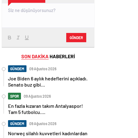
GÖNDER
SON DAKİKA
HABERLERİ
GÜNDEM
09 Ağustos 2026
Joe Biden 6 aylık hedeflerini açıkladı.
Senato buz gibi…
SPOR
09 Ağustos 2026
En fazla kızaran takım Antalyaspor!
Tam 5 futbolcu….
GÜNDEM
09 Ağustos 2026
Norweç silahlı kuvvetleri kadınlardan