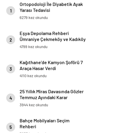
Ortopodoloji İle Diyabetik Ayak
Yarası Tedavisi
1
6279 kez okundu
Eşya Depolama Rehberi
Ümraniye Çekmeköy ve Kadıköy
2
4799 kez okundu
Kağıthane’de Kamyon Şoförü 7
Araça Hasar Verdi
3
4110 kez okundu
25 Yıllık Miras Davasında Gözler
Temmuz Ayındaki Karar
4
Duruşmasına Çevrildi
3944 kez okundu
Bahçe Mobilyaları Seçim
Rehberi
5