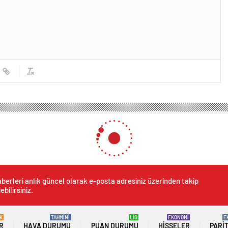
berleri anlık güncel olarak e-posta adresiniz üzerinden takip
ebilirsiniz.
K
TAHMİNİ
LİG
EKONOMİ
E
R
HAVA DURUMU
PUAN DURUMU
HISSELER
PARI