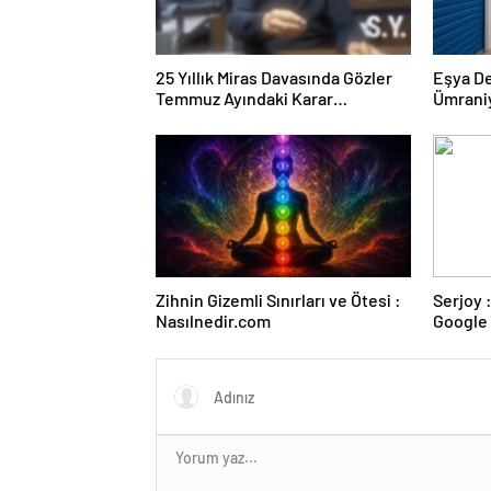
25 Yıllık Miras Davasında Gözler
Eşya D
Temmuz Ayındaki Karar
Ümrani
Duruşmasına Çevrildi
Zihnin Gizemli Sınırları ve Ötesi :
Serjoy : Dijital Medya Ajansı,
Nasılnedir.com
Google 
ve Web 