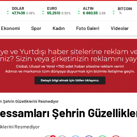
DOLAR
EURO
ALTIN
BITCOIN
47,7436
55,2510
6.660,55
%
0.18%
0.32%
2,59
Ekonomi
Spor
Kadın
Foto Galeri
Videolar
ı Şehrin Güzelliklerini Resmediyor
essamları Şehrin Güzellikl