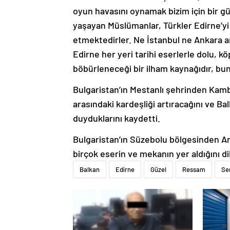
oyun havasını oynamak bizim için bir güz
yaşayan Müslümanlar, Türkler Edirne’y
etmektedirler. Ne İstanbul ne Ankara am
Edirne her yeri tarihi eserlerle dolu, k
böbürleneceği bir ilham kaynağıdır, bu
Bulgaristan’ın Mestanlı şehrinden Kam
arasındaki kardeşliği artıracağını ve B
duyduklarını kaydetti.
Bulgaristan’ın Süzebolu bölgesinden An
birçok eserin ve mekanın yer aldığını dil
Balkan
Edirne
Güzel
Ressam
Se