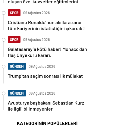
oluşan özel kuvvetler eğitimlerini
başlattı.
SPOR
09 Ağustos 2026
Cristiano Ronaldo’nun akıllara zarar
tüm kariyerinin istatistiğini çıkardık !
SPOR
09 Ağustos 2026
Galatasaray’a kötü haber! Monaco’dan
flaş Onyekuru kararı.
GÜNDEM
09 Ağustos 2026
Trump’tan seçim sonrası ilk mülakat
GÜNDEM
09 Ağustos 2026
Avusturya başbakanı Sebastian Kurz
ile ilgili bilinmeyenler
KATEGORİNİN POPÜLERLERİ