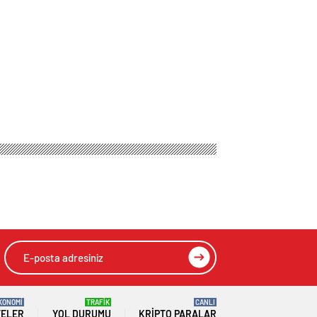
KONOMİ
TRAFİK
CANLI
TELER
YOL DURUMU
KRIPTO PARALAR