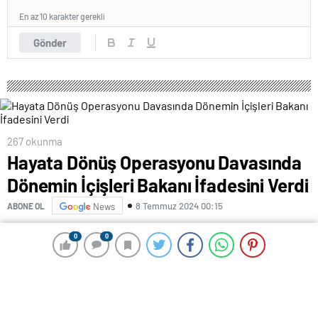
En az 10 karakter gerekli
Gönder
267 okunma
Hayata Dönüş Operasyonu Davasında
Dönemin İçişleri Bakanı İfadesini Verdi
8 Temmuz 2024 00:15
ABONE OL
News
HAYATA DÖNÜŞ OPERASYONU’ DAVASINDA DÖNEMİN
0
0
0
0
İÇİŞLERİ BAKANI İFADESİNİ VERDİ
Sevda SARIKAYA-İSTANBUL, (DHA)-BAYRAMPAŞA
Cezaevi’nde 21 yıl önce ‘Hayata Dönüş Operasyonu’nda