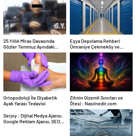
25 Yıllık Miras Davasında
Eşya Depolama Rehberi
Gözler Temmuz Ayındaki
Ümraniye Çekmeköy ve
Karar Duruşmasına Çevrildi
Kadıköy
Ortopodoloji İle Diyabetik
Zihnin Gizemli Sınırları ve
Ayak Yarası Tedavisi
Ötesi : Nasılnedir.com
Serjoy : Dijital Medya Ajansı,
Google Reklam Ajansı, SEO
Ajansı ve Web Tasarım Ajansı