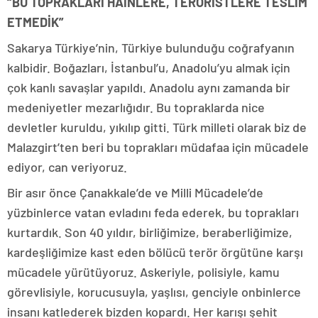
“BU TOPRAKLARI HAİNLERE, TERÖRİSTLERE TESLİM
ETMEDİK”
Sakarya Türkiye’nin, Türkiye bulunduğu coğrafyanın
kalbidir. Boğazları, İstanbul’u, Anadolu’yu almak için
çok kanlı savaşlar yapıldı. Anadolu aynı zamanda bir
medeniyetler mezarlığıdır. Bu topraklarda nice
devletler kuruldu, yıkılıp gitti. Türk milleti olarak biz de
Malazgirt’ten beri bu toprakları müdafaa için mücadele
ediyor, can veriyoruz.
Bir asır önce Çanakkale’de ve Milli Mücadele’de
yüzbinlerce vatan evladını feda ederek, bu toprakları
kurtardık. Son 40 yıldır, birliğimize, beraberliğimize,
kardeşliğimize kast eden bölücü terör örgütüne karşı
mücadele yürütüyoruz. Askeriyle, polisiyle, kamu
görevlisiyle, korucusuyla, yaşlısı, genciyle onbinlerce
insanı katlederek bizden kopardı. Her karışı şehit