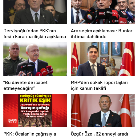
Dervişoğlu’ndan PKK’nın
Ara seçim açıklaması: Bunlar
fesih kararına ilişkin açıklama
ihtimal dahilinde
“Bu davete de icabet
MHP’den sokak röportajları
etmeyeceğim”
için kanun teklifi
PKK: Öcalan’ın çağrısıyla
Özgür Özel, 32 anneyi aradı