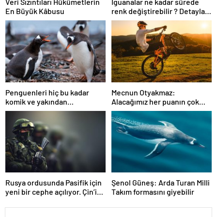
Veri Sızıntıları Hükümetlerin
İguanalar ne kadar sürede
En Büyük Kâbusu
renk değiştirebilir ? Detaylar
burada…
Penguenleri hiç bu kadar
Mecnun Otyakmaz:
komik ve yakından
Alacağımız her puanın çok
görmemiştiniz
önemi var
Rusya ordusunda Pasifik için
Şenol Güneş: Arda Turan Milli
yeni bir cephe açılıyor. Çin’in
Takım formasını giyebilir
ilk tepkisi!