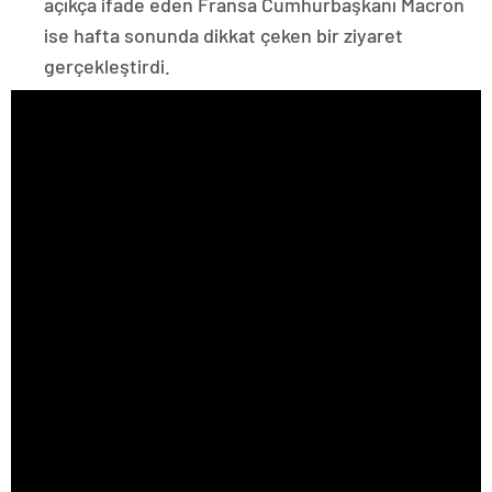
açıkça ifade eden Fransa Cumhurbaşkanı Macron
ise hafta sonunda dikkat çeken bir ziyaret
gerçekleştirdi.