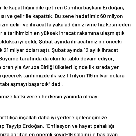
ısı ile kapattığını dile getiren Cumhurbaşkanı Erdoğan,
yısı ve gelir ile kapattık. Bu sene hedefimiz 60 milyon
Turizm geliri ve ihracatta yakaladığımız ivme hız kesmeden
rla tarihimizin en yüksek ihracat rakamına ulaşmıştık
ldukça iyi geldi. Şubat ayında ihracatımız bir önceki
k 21 milyar doları aştı. Şubat ayında 12 aylık ihracat
. Büyüme tarafında da olumlu tablo devam ediyor.
anıyla Avrupa Birliği ülkeleri içinde ilk sırada yer
ını geçerek tarihimizde ilk kez 1 trilyon 119 milyar dolara
 etabı aşmayı başardık” dedi.
imize katkı veren herkesin yanında olmayı
arttıkça inşallah daha iyi yerlere geleceğimize
 Tayyip Erdoğan, “Enflasyon ve hayat pahalılığı
ıza ağrıtan en önemli kovid-19 salgını ile başlayan