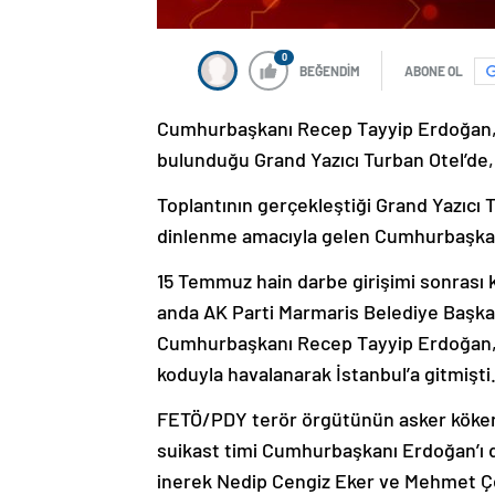
0
BEĞENDİM
ABONE OL
Cumhurbaşkanı Recep Tayyip Erdoğan, 1
bulunduğu Grand Yazıcı Turban Otel’de, 
Toplantının gerçekleştiği Grand Yazıcı 
dinlenme amacıyla gelen Cumhurbaşkanı 
15 Temmuz hain darbe girişimi sonrası k
anda AK Parti Marmaris Belediye Başkan
Cumhurbaşkanı Recep Tayyip Erdoğan, 
koduyla havalanarak İstanbul’a gitmişti
FETÖ/PDY terör örgütünün asker kökenl
suikast timi Cumhurbaşkanı Erdoğan’ı d
inerek Nedip Cengiz Eker ve Mehmet Çet