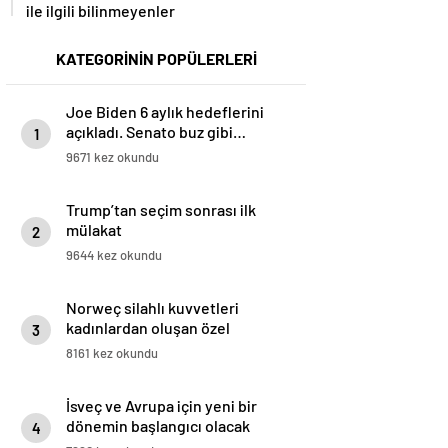
ile ilgili bilinmeyenler
KATEGORİNİN POPÜLERLERİ
Joe Biden 6 aylık hedeflerini
açıkladı. Senato buz gibi…
1
9671 kez okundu
Trump’tan seçim sonrası ilk
mülakat
2
9644 kez okundu
Norweç silahlı kuvvetleri
kadınlardan oluşan özel
3
kuvvetler eğitimlerini başlattı.
8161 kez okundu
İsveç ve Avrupa için yeni bir
dönemin başlangıcı olacak
4
kararlar.