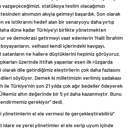
n vazgeçeceğimizi, statükoya teslim olacağımızı
tesinden alnımızın akıyla gelmeyi başardık. Son olarak
n ve istikrarını hedef alan bir senaryoyu daha yırtıp
. Daha düne kadar Türkiye’yi birlikte yönetmekten
ur ve demokrasi getirmeyi vaat edenlerin ‘Halil İbrahim
boyayanların, velhasıl kendi içlerindeki kavgayı,
 satanların ne hallere düştüklerini hepimiz görüyoruz.
ıkarları üzerinde ittifak yapanlar esen ilk rüzgarda
 olarak dile getirdiğimiz eleştirilerin çok daha fazlasını
ndileri söylüyor. Demek ki milletimizin verilmiş sadakası
ih ile Türkiye’nin son 21 yılda çok ağır bedeller ödeyerek
 Ülkemiz altın değerinde bir 5 yıl daha kazanmıştır. Bunu
erlendirmemiz gerekiyor” dedi.
i yönetimlerin el ele vermesi ile gerçekleştirebiliriz”
i idare ve yerel yönetimler el ele verip uyum içinde