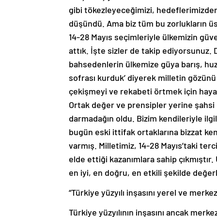
gibi tökezleyeceğimizi, hedeflerimizde
düşündü. Ama biz tüm bu zorlukların üs
14-28 Mayıs seçimleriyle ülkemizin güve
attık. İşte sizler de takip ediyorsunuz
bahsedenlerin ülkemize güya barış, huz
sofrası kurduk’ diyerek milletin gözünü 
çekişmeyi ve rekabeti örtmek için hayal
Ortak değer ve prensipler yerine şahsi ç
darmadağın oldu. Bizim kendileriyle ilgili
bugün eski ittifak ortaklarına bizzat ke
varmış. Milletimiz, 14-28 Mayıs’taki terc
elde ettiği kazanımlara sahip çıkmıştır.
en iyi, en doğru, en etkili şekilde değ
“Türkiye yüzyılı inşasını yerel ve merkez
Türkiye yüzyılının inşasını ancak merkez