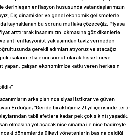
yle derinleşen enflasyon hususunda vatandaşlarımızın
ndayız. Dış dinamikler ve genel ekonomik gelişmelerle
an da kaynaklanan bu sorunu mutlaka çözeceğiz. Piyasa
fiyat arttırarak insanımızın lokmasına göz dikenlerle
ı ve anti enflasyonist yaklaşımdan taviz vermeden
rultusunda gerekli adımları atıyoruz ve atacağız.
politikaların etkilerini somut olarak hissetmeye
at yapan, çalışan ekonomimize katkı veren herkesin
ildik”
kazanımların arka planında siyasi istikrar ve güven
an Erdoğan, “Geride bıraktığımız 21 yıl içerisinde terör
olaylarından tabii afetlere kadar pek çok sıkıntı yaşadık.
ksan olmasına yol açacak nice sınama ile nice badireyle
a önceki dönemlerde ülkeyi yönetenlerin başına geldiği