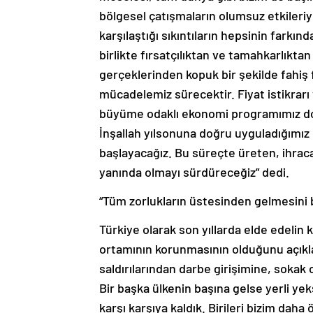
bölgesel çatışmaların olumsuz etkileri
karşılaştığı sıkıntıların hepsinin farkı
birlikte fırsatçılıktan ve tamahkarlıkt
gerçeklerinden kopuk bir şekilde fahiş 
mücadelemiz sürecektir. Fiyat istikrar
büyüme odaklı ekonomi programımız doğ
İnşallah yılsonuna doğru uyguladığımız 
başlayacağız. Bu süreçte üreten, ihrac
yanında olmayı sürdüreceğiz” dedi.
“Tüm zorlukların üstesinden gelmesini b
Türkiye olarak son yıllarda elde edelin 
ortamının korunmasının olduğunu açıklay
saldırılarından darbe girişimine, sokak 
Bir başka ülkenin başına gelse yerli ye
karşı karşıya kaldık. Birileri bizim dah