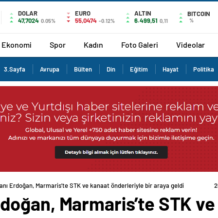
DOLAR
EURO
ALTIN
BITCOIN
47,7024
55,0474
6.499,51
%
0.05%
-0.12%
0,11
Ekonomi
Spor
Kadın
Foto Galeri
Videolar
3.Sayfa
Avrupa
Bülten
Din
Eğitim
Hayat
Politika
ı Erdoğan, Marmaris’te STK ve kanaat önderleriyle bir araya geldi
doğan, Marmaris’te STK ve