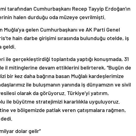
imi tarafından Cumhurbaşkanı Recep Tayyip Erdoğan’ın
lerinin halen durduğu oda müzeye çevrilmişti.
için Muğla’ya gelen Cumhurbaşkanı ve AK Parti Genel
’te hain darbe girişimi sırasında bulunduğu otelde, iş
a geldi.
 ile gerçekleştirdiği toplantıda yaptığı konuşmada, 31
de il mitinglerine devam ettiklerini belirterek, “Bugün de
 Bizi bir kez daha bağrına basan Muğlalı kardeşlerimize
ndaşlarımız ile buluşmanın yanında iş dünyamızın ve sivil
silesi olarak da görüyoruz. Türkiye’yi yatırım,
lu ile büyütme stratejimizi kararlılıkla uyguluyoruz.
tine ve bölgemizde patlak veren çatışmalara rağmen,
dedi.
ilyar dolar gelir”