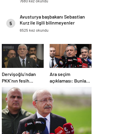
7680 kez okundu
Avusturya başbakanı Sebastian
Kurz ile ilgili bilinmeyenler
5
6525 kez okundu
Dervişoğlu’ndan
Ara seçim
PKK’nın fesih
açıklaması: Bunlar
kararına ilişkin
ihtimal dahilinde
açıklama