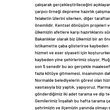
çalışarak gerçekleştirileceğini açıkl
çarpıcı örneği depreme hazırlık çalışmal
felaketin izlerini silerken, diğer taraft
önemlidir. Kentsel dönüşüm projeleri v
ülkemizin afetlere karşı hazırlıklarını
Bakanlıklar olarak biz ülkemizi bir an 
istikamette çaba gösterirse kaybeden şe
hizmet ve eser siyaseti için koştururken
kaybeden yine şehirlerimiz oluyor. Muğla
son 5 senedir bu acı gerçekle maalesef 
fazla kötüye gitmemesi, insanımızın da
Normalde belediyelerin görevi olan hiz
vasıtasıyla biz yaptık, yapıyoruz. Marma
gönderdiğimiz iki adet tarama ve dip t
Gemilerimiz İnşallah bu hafta tarama çal
şehrimizin ve ilçemizin yanında olmayı 