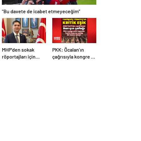
“Bu davete de icabet etmeyeceğim”
MHP’den sokak
PKK: Öcalan’ın
röportajları için
çağrısıyla kongre 5-
kanun teklifi
7 Mayıs’ta toplandı!
Tarihi bir karar
alındı!