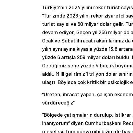
Türkiye’nin 2024 yılını rekor turist say
“Turizmde 2023 yılını rekor ziyaretçi sa
turist sayısı ve 60 milyar dolar gelir. 
devam ediyor. Geçen yıl 256 milyar dola
Ocak ve Şubat ihracat rakamlarımız da o
yılın aynı ayına kıyasla yüzde 13,6 artara
yüzde 6 artışla 259 milyar doları buldu
Geçtiğimiz sene yüzde 4 buçuk büyüme or
aldık. Milli gelirimiz 1 trilyon dolar sınır
ulaştı. Böylece çok kritik bir psikolojik
“Üreten, ihracat yapan, çalışan ekonom
sürdüreceğiz”
“Bölgede çatışmaların durulup, istikrar 
inanıyorum” diyen Cumhurbaşkanı Recep
meselesi, tüm dünya gibi bizim de başım