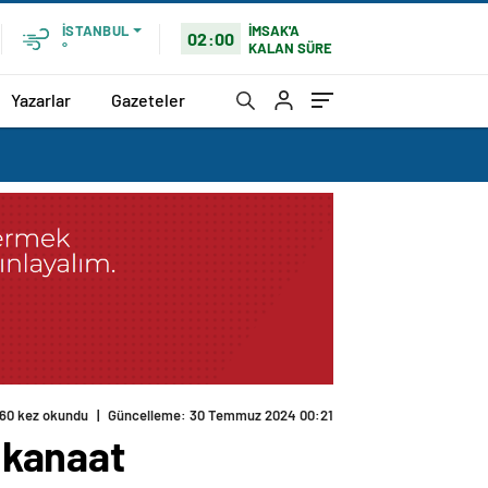
İMSAK'A
İSTANBUL
02:00
KALAN SÜRE
°
Yazarlar
Gazeteler
 kanaat