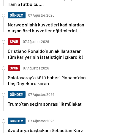
Tam 5 futbolcu….
GÜNDEM
07 Ağustos 2026
Norweç silahlı kuvvetleri kadınlardan
oluşan özel kuvvetler eğitimlerini
başlattı.
SPOR
07 Ağustos 2026
Cristiano Ronaldo’nun akıllara zarar
tüm kariyerinin istatistiğini çıkardık !
SPOR
07 Ağustos 2026
Galatasaray’a kötü haber! Monaco’dan
flaş Onyekuru kararı.
GÜNDEM
07 Ağustos 2026
Trump’tan seçim sonrası ilk mülakat
GÜNDEM
07 Ağustos 2026
Avusturya başbakanı Sebastian Kurz