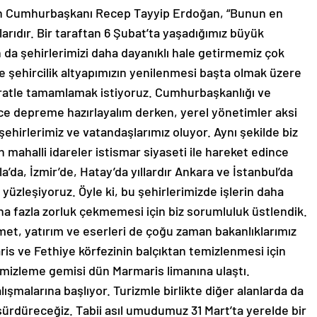
ayan Cumhurbaşkanı Recep Tayyip Erdoğan, “Bunun en
arıdır. Bir taraftan 6 Şubat’ta yaşadığımız büyük
an da şehirlerimizi daha dayanıklı hale getirmemiz çok
e şehircilik altyapımızın yenilenmesi başta olmak üzere
 süratle tamamlamak istiyoruz. Cumhurbaşkanlığı ve
önce depreme hazırlayalım derken, yerel yönetimler aksi
hirlerimiz ve vatandaşlarımız oluyor. Aynı şekilde biz
 mahalli idareler istismar siyaseti ile hareket edince
’da, İzmir’de, Hatay’da yıllardır Ankara ve İstanbul’da
yüzleşiyoruz. Öyle ki, bu şehirlerimizde işlerin daha
ha fazla zorluk çekmemesi için biz sorumluluk üstlendik.
met, yatırım ve eserleri de çoğu zaman bakanlıklarımız
ris ve Fethiye körfezinin balçıktan temizlenmesi için
emizleme gemisi dün Marmaris limanına ulaştı.
ışmalarına başlıyor. Turizmle birlikte diğer alanlarda da
sürdüreceğiz. Tabii asıl umudumuz 31 Mart’ta yerelde bir