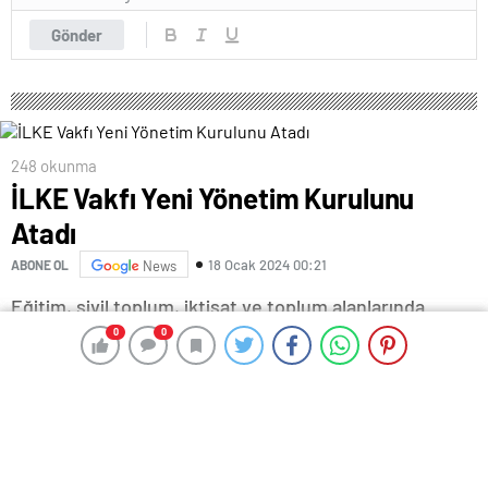
Gönder
248 okunma
İLKE Vakfı Yeni Yönetim Kurulunu
Atadı
18 Ocak 2024 00:21
ABONE OL
News
Eğitim, sivil toplum, iktisat ve toplum alanlarında
araştırma ve yayın faaliyetleri yürüten İLKE Vakfı’nda
0
0
0
0
Mütevelli Heyet yeni yönetim kurulunu atadı. Yönetim
Kurulu Başkanlığını yürüten Prof. Dr. Lütfi Sunar,
görevini Başkan Yardımcısı Ahmet Sait Öner’e
devretti. Fatih Neslişah Kültür Merkezi’nde