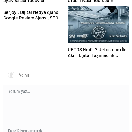
Ayak Yarası Tedavisi
Ötesi : Nasılnedir.com
Serjoy : Dijital Medya Ajansı,
Google Reklam Ajansı, SEO
Ajansı ve Web Tasarım Ajansı
UETDS Nedir ? Uetds.com İle
Akıllı Dijital Taşımacılık
Yazılımı
En az 10 karakter gerekli