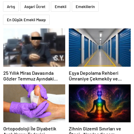
Artış
Asgari Ücret
Emekli
Emeklilerin
En Düşük Emekli Maaşı
25 Yıllık Miras Davasında
Eşya Depolama Rehberi
Gözler Temmuz Ayındaki
Ümraniye Çekmeköy ve
Karar Duruşmasına Çevrildi
Kadıköy
Ortopodoloji İle Diyabetik
Zihnin Gizemli Sınırları ve