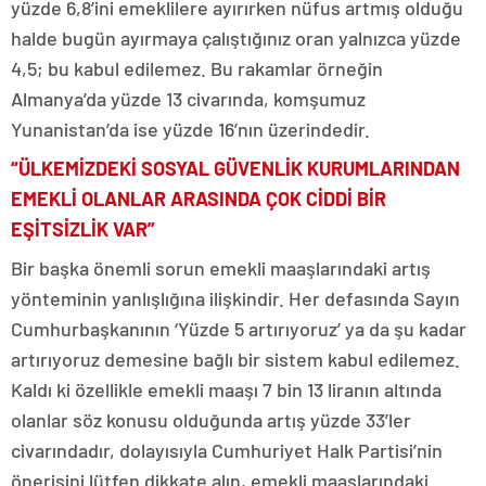
yüzde 6,8’ini emeklilere ayırırken nüfus artmış olduğu
halde bugün ayırmaya çalıştığınız oran yalnızca yüzde
4,5; bu kabul edilemez. Bu rakamlar örneğin
Almanya’da yüzde 13 civarında, komşumuz
Yunanistan’da ise yüzde 16’nın üzerindedir.
“ÜLKEMİZDEKİ SOSYAL GÜVENLİK KURUMLARINDAN
EMEKLİ OLANLAR ARASINDA ÇOK CİDDİ BİR
EŞİTSİZLİK VAR”
Bir başka önemli sorun emekli maaşlarındaki artış
yönteminin yanlışlığına ilişkindir. Her defasında Sayın
Cumhurbaşkanının ‘Yüzde 5 artırıyoruz’ ya da şu kadar
artırıyoruz demesine bağlı bir sistem kabul edilemez.
Kaldı ki özellikle emekli maaşı 7 bin 13 liranın altında
olanlar söz konusu olduğunda artış yüzde 33’ler
civarındadır, dolayısıyla Cumhuriyet Halk Partisi’nin
önerisini lütfen dikkate alın, emekli maaşlarındaki