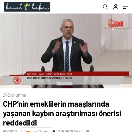
242 okunma
CHP’nin emeklilerin maaşlarında
yaşanan kaybın araştırılması önerisi
reddedildi
18 Ocak 2024 00:30
ABONE OL
News