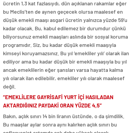
ücretin 1,3 kat fazlasıydı, dün açıklanan rakamlar eğer
bu Meclis’ten de aynen geçecek olursa maalesef en
düşük emekli maaşı asgari ücretin yalnızca yüzde 59’u
kadar olacak. Bu, kabul edilemez bir durumdur çünkü
biliyorsunuz emekli maaşları aslında bir sosyal koruma
programıdır. Siz, bu kadar düşük emekli maaşıyla
kimseyi koruyamazsınız. Bu yıl ’emekliler yılı’ olarak ilan
ediliyor ama bu kadar düşük bir emekli maaşıyla bu yıl
ancak emeklilerin eğer şansları varsa hayatta kalma
yılı olarak ilan edilebilir, emekliler yılı olarak maalesef
değil.
“EMEKLİLERE GAYRİSAFİ YURT İÇİ HASILADAN
AKTARDIĞINIZ PAYDAKİ ORAN YÜZDE 4,5”
Bakın, açlık sınırı 14 bin liranın üstünde, o da şimdilik.
Bu maaşlar aylar sonra aynı kalırken açlık sınırı bu
enflasyonist ortamda çok daha yüksek olacak.