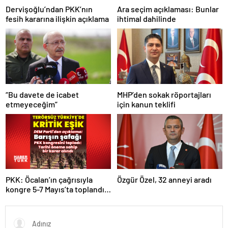
Dervişoğlu’ndan PKK’nın
Ara seçim açıklaması: Bunlar
fesih kararına ilişkin açıklama
ihtimal dahilinde
“Bu davete de icabet
MHP’den sokak röportajları
etmeyeceğim”
için kanun teklifi
PKK: Öcalan’ın çağrısıyla
Özgür Özel, 32 anneyi aradı
kongre 5-7 Mayıs’ta toplandı!
Tarihi bir karar alındı!