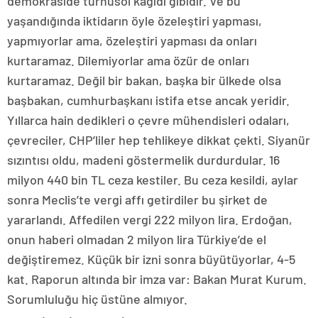
demokraside turnusol kağıdı gibidir. Ve bu
yaşandığında iktidarın öyle özeleştiri yapması,
yapmıyorlar ama, özeleştiri yapması da onları
kurtaramaz. Dilemiyorlar ama özür de onları
kurtaramaz. Değil bir bakan, başka bir ülkede olsa
başbakan, cumhurbaşkanı istifa etse ancak yeridir.
Yıllarca hain dedikleri o çevre mühendisleri odaları,
çevreciler, CHP’liler hep tehlikeye dikkat çekti. Siyanür
sızıntısı oldu, madeni göstermelik durdurdular. 16
milyon 440 bin TL ceza kestiler. Bu ceza kesildi, aylar
sonra Meclis’te vergi affı getirdiler bu şirket de
yararlandı. Affedilen vergi 222 milyon lira. Erdoğan,
onun haberi olmadan 2 milyon lira Türkiye’de el
değiştiremez. Küçük bir izni sonra büyütüyorlar, 4-5
kat. Raporun altında bir imza var: Bakan Murat Kurum.
Sorumluluğu hiç üstüne almıyor.