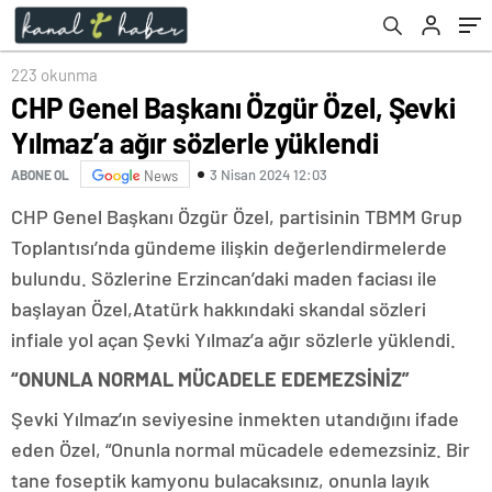
223 okunma
CHP Genel Başkanı Özgür Özel, Şevki
Yılmaz’a ağır sözlerle yüklendi
3 Nisan 2024 12:03
ABONE OL
News
CHP Genel Başkanı Özgür Özel, partisinin TBMM Grup
Toplantısı’nda gündeme ilişkin değerlendirmelerde
bulundu. Sözlerine Erzincan’daki maden faciası ile
başlayan Özel,Atatürk hakkındaki skandal sözleri
infiale yol açan Şevki Yılmaz’a ağır sözlerle yüklendi.
“ONUNLA NORMAL MÜCADELE EDEMEZSİNİZ”
Şevki Yılmaz’ın seviyesine inmekten utandığını ifade
eden Özel, “Onunla normal mücadele edemezsiniz. Bir
tane foseptik kamyonu bulacaksınız, onunla layık