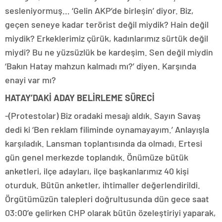
sesleniyormuş… ‘Gelin AKP’de birleşin’ diyor. Biz,
geçen seneye kadar terörist değil miydik? Hain değil
miydik? Erkeklerimiz çürük, kadınlarımız sürtük değil
miydi? Bu ne yüzsüzlük be kardeşim. Sen değil miydin
‘Bakın Hatay mahzun kalmadı mı?’ diyen. Karşında
enayi var mı?
HATAY’DAKİ ADAY BELİRLEME SÜRECİ
-(Protestolar) Biz oradaki mesajı aldık. Sayın Savaş
dedi ki ‘Ben reklam filiminde oynamayayım.’ Anlayışla
karşıladık. Lansman toplantısında da olmadı. Ertesi
gün genel merkezde toplandık. Önümüze bütük
anketleri, ilçe adayları, ilçe başkanlarımız 40 kişi
oturduk. Bütün anketler, ihtimaller değerlendirildi.
Örgütümüzün talepleri doğrultusunda dün gece saat
03:00’e gelirken CHP olarak bütün özeleştiriyi yaparak,