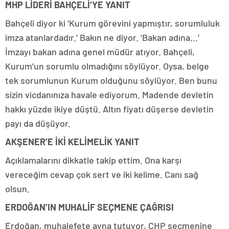
MHP LİDERİ BAHÇELİ’YE YANIT
Bahçeli diyor ki ‘Kurum görevini yapmıştır, sorumluluk
imza atanlardadır.’ Bakın ne diyor. ‘Bakan adına…’
İmzayı bakan adına genel müdür atıyor. Bahçeli,
Kurum’un sorumlu olmadığını söylüyor. Oysa, belge
tek sorumlunun Kurum olduğunu söylüyor. Ben bunu
sizin vicdanınıza havale ediyorum. Madende devletin
hakkı yüzde ikiye düştü. Altın fiyatı düşerse devletin
payı da düşüyor.
AKŞENER’E İKİ KELİMELİK YANIT
Açıklamalarını dikkatle takip ettim. Ona karşı
vereceğim cevap çok sert ve iki kelime. Canı sağ
olsun.
ERDOĞAN’IN MUHALİF SEÇMENE ÇAĞRISI
Erdoğan, muhalefete ayna tutuyor, CHP seçmenine