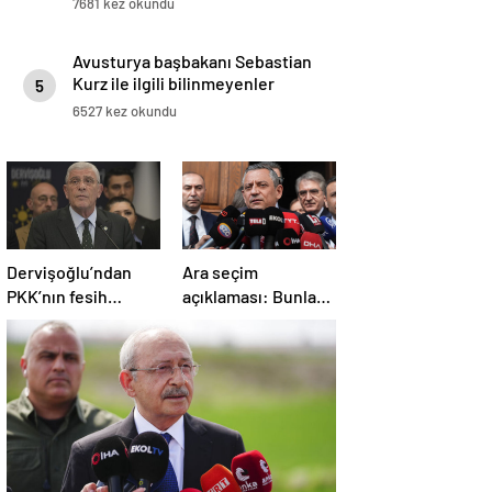
7681 kez okundu
Avusturya başbakanı Sebastian
Kurz ile ilgili bilinmeyenler
5
6527 kez okundu
Dervişoğlu’ndan
Ara seçim
PKK’nın fesih
açıklaması: Bunlar
kararına ilişkin
ihtimal dahilinde
açıklama