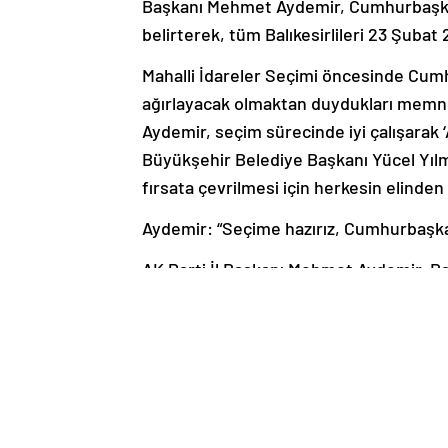
Başkanı Mehmet Aydemir, Cumhurbaşkanı 
belirterek, tüm Balıkesirlileri 23 Şubat
Mahalli İdareler Seçimi öncesinde Cum
ağırlayacak olmaktan duydukları memnun
Aydemir, seçim sürecinde iyi çalışarak ‘A
Büyükşehir Belediye Başkanı Yücel Yıl
fırsata çevrilmesi için herkesin elinde
Aydemir: “Seçime hazırız, Cumhurbaşka
AK Parti İl Başkanı Mehmet Aydemir, Balı
“31 Mart seçimlerine dün itibarıyla res
üyelerimiz olarak startını verdik. Bizler
seçime hazırız. Biz büyük bir aileyiz; C
çalışmayla güzel bir liste ve adaylık sü
hazırız. Bununla ilgili AK Belediyecilik 
Belediye Başkanımız ve tüm AK Belediye