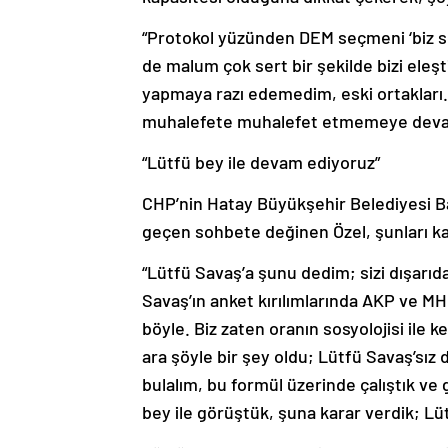
“Protokol yüzünden DEM seçmeni ‘biz so
de malum çok sert bir şekilde bizi eleşt
yapmaya razı edemedim, eski ortakları.
muhalefete muhalefet etmemeye deva
“Lütfü bey ile devam ediyoruz”
CHP’nin Hatay Büyükşehir Belediyesi Ba
geçen sohbete değinen Özel, şunları ka
“Lütfü Savaş’a şunu dedim; sizi dışarıd
Savaş’ın anket kırılımlarında AKP ve M
böyle. Biz zaten oranın sosyolojisi ile 
ara şöyle bir şey oldu; Lütfü Savaş’sız 
bulalım, bu formül üzerinde çalıştık ve
bey ile görüştük, şuna karar verdik; Lü