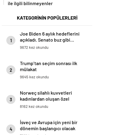
ile ilgili bilinmeyenler
KATEGORİNİN POPÜLERLERİ
Joe Biden 6 aylık hedeflerini
açıkladı. Senato buz gibi…
1
9672 kez okundu
Trump’tan seçim sonrası ilk
mülakat
2
9645 kez okundu
Norweç silahlı kuvvetleri
kadınlardan oluşan özel
3
kuvvetler eğitimlerini başlattı.
8162 kez okundu
İsveç ve Avrupa için yeni bir
dönemin başlangıcı olacak
4
kararlar.