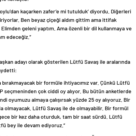
ylu’dan kaçarken zafer’e mi tutulduk’ diyordu. Diğerleri
iriyorlar. Ben beyaz çiçeği aldım gittim ama ittifak
 Elimden geleni yaptım. Ama özenli bir dil kullanmaya ve
m edeceğiz.”
şkan adayı olarak gösterilen Lütfü Savaş ile aralarında
ydetti:
a bırakmayacak bir formüle ihtiyacımız var. Çünkü Lütfü
HP seçmeninden çok ciddi oy alıyor. Bu bütün anketlerde
kendi oyumuzu almaya çalışırsak yüzde 25 oy alıyoruz. Bir
da olmayacak. Lütfü Savaş ile de olmayabilir. Bir formül
 gece bir kez daha oturduk, tam bir saat sürdü. Lütfü
tfü bey ile devam ediyoruz.”