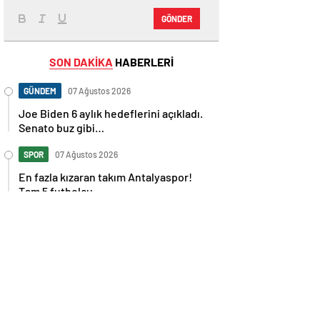
GÖNDER
SON DAKİKA
HABERLERİ
GÜNDEM
07 Ağustos 2026
Joe Biden 6 aylık hedeflerini açıkladı.
Senato buz gibi…
SPOR
07 Ağustos 2026
En fazla kızaran takım Antalyaspor!
Tam 5 futbolcu….
GÜNDEM
07 Ağustos 2026
Norweç silahlı kuvvetleri kadınlardan
oluşan özel kuvvetler eğitimlerini
başlattı.
SPOR
07 Ağustos 2026
Cristiano Ronaldo’nun akıllara zarar
tüm kariyerinin istatistiğini çıkardık !