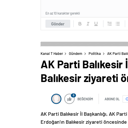
En az 10 karakter gerekli
Gönder
Kanal T Haber
Gündem
Politika
AK Parti Balı
AK Parti Balıkesir
Balıkesir ziyareti 
0
BEĞENDİM
ABONE OL
AK Parti Balıkesir İl Başkanlığı, AK P
Erdoğan’ın Balıkesir ziyareti öncesinde 