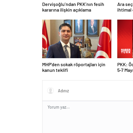
Dervişoğlu’ndan PKK’nın fesih
Ara seç
kararına ilişkin açıklama
ihtimal
MHP’den sokak röportajları için
PKK: Öc
kanun teklifi
5-7 Mayı
karar al