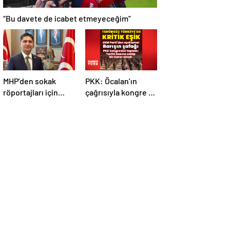
“Bu davete de icabet etmeyeceğim”
MHP’den sokak
PKK: Öcalan’ın
röportajları için
çağrısıyla kongre 5-
kanun teklifi
7 Mayıs’ta toplandı!
Tarihi bir karar
alındı!