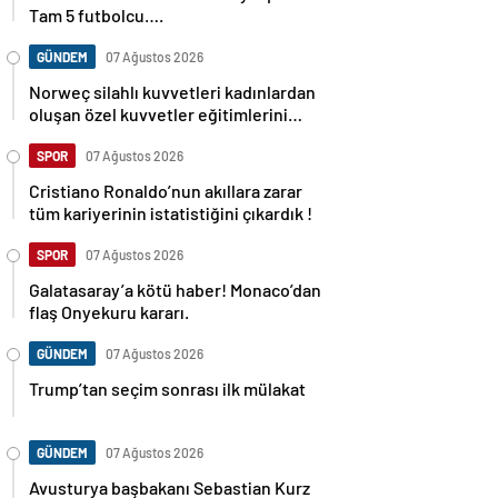
Tam 5 futbolcu….
GÜNDEM
07 Ağustos 2026
Norweç silahlı kuvvetleri kadınlardan
oluşan özel kuvvetler eğitimlerini
başlattı.
SPOR
07 Ağustos 2026
Cristiano Ronaldo’nun akıllara zarar
tüm kariyerinin istatistiğini çıkardık !
SPOR
07 Ağustos 2026
Galatasaray’a kötü haber! Monaco’dan
flaş Onyekuru kararı.
GÜNDEM
07 Ağustos 2026
Trump’tan seçim sonrası ilk mülakat
GÜNDEM
07 Ağustos 2026
Avusturya başbakanı Sebastian Kurz