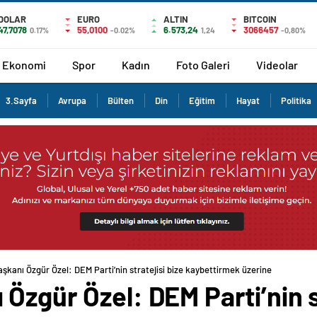
DOLAR
EURO
ALTIN
BITCOIN
47,7078
55,0100
6.573,24
3066457
0.17%
-0.02%
1,24
-0,80%
Ekonomi
Spor
Kadın
Foto Galeri
Videolar
3.Sayfa
Avrupa
Bülten
Din
Eğitim
Hayat
Politika
şkanı Özgür Özel: DEM Parti’nin stratejisi bize kaybettirmek üzerine
Özgür Özel: DEM Parti’nin st