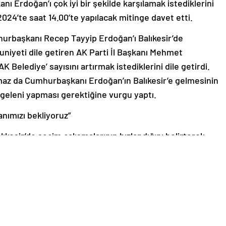
Erdoğan’ı çok iyi bir şekilde karşılamak istediklerini
 2024’te saat 14.00’te yapılacak mitinge davet etti.
hurbaşkanı Recep Tayyip Erdoğan’ı Balıkesir’de
iyeti dile getiren AK Parti İl Başkanı Mehmet
K Belediye’ sayısını artırmak istediklerini dile getirdi.
maz da Cumhurbaşkanı Erdoğan’ın Balıkesir’e gelmesinin
n geleni yapması gerektiğine vurgu yaptı.
nımızı bekliyoruz”
kesir’de seçim çalışmalarının hızlandığını belirterek,
mi olarak belediye başkan adaylarımız ve meclis
 güzel bir ekip kurarak 20 ilçemizde teşkilatlarımızla bu
umhur İttifakı ile birlikte gerçekten çok uyumlu bir
recini yönettik. İnşallah seçimlerde biz tarih yazmaya
tüm Türkiye’de tarih yazmıştır. Balıkesir’de de Büyükşehir
ler olarak gerçekten çok güzel çalışmalar yaptık. Biz