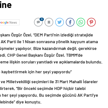
ine
0
News
kanı Özgür Özel, “DEM Parti’nin izlediği stratejide
 AK Parti ile 1 Nisan sonrasına yönelik kayyum atama
üşmeler yapılıyor. Bize kazandırmak değil, gerekirse
 dedi. CHP Genel Başkanı Özgür Özel, TBMM’de
deme ilişkin soruları yanıtladı ve açıklamalarda bulundu.
e kaybettirmek için her şeyi yapıyordu”
 Milletvekilliği seçimleri ile 31 Mart Mahalli İdareler
lirterek, “Bir önceki seçimde HDP hiçbir talebi
n her şeyi yapıyordu. Bu seçimde gücünü AK Parti’ye
lebinde” diye konuştu.