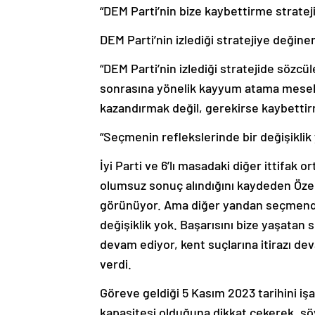
“DEM Parti’nin bize kaybettirme strateji
DEM Parti’nin izlediği stratejiye değinen
“DEM Parti’nin izlediği stratejide sözcü
sonrasına yönelik kayyum atama meseles
kazandırmak değil, gerekirse kaybettirme
“Seçmenin reflekslerinde bir değişiklik
İyi Parti ve 6’lı masadaki diğer ittifak o
olumsuz sonuç alındığını kaydeden Özel,
görünüyor. Ama diğer yandan seçmende 
değişiklik yok. Başarısını bize yaşatan 
devam ediyor, kent suçlarına itirazı dev
verdi.
Göreve geldiği 5 Kasım 2023 tarihini işa
kapasitesi olduğuna dikkat çekerek, şö