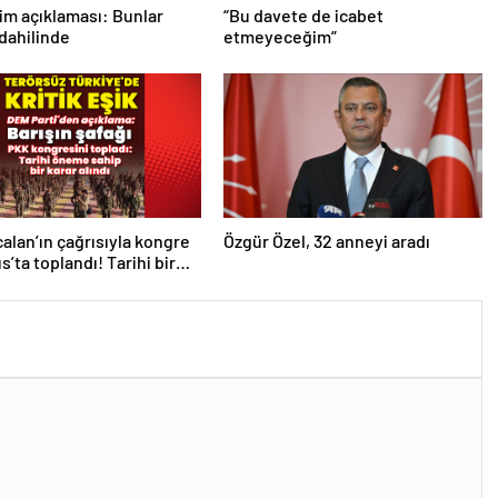
im açıklaması: Bunlar
“Bu davete de icabet
 dahilinde
etmeyeceğim”
alan’ın çağrısıyla kongre
Özgür Özel, 32 anneyi aradı
s’ta toplandı! Tarihi bir
ındı!