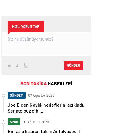
HIZLI YORUM YAP
GÖNDER
SON DAKİKA
HABERLERİ
GÜNDEM
07 Ağustos 2026
Joe Biden 6 aylık hedeflerini açıkladı.
Senato buz gibi…
SPOR
07 Ağustos 2026
En fazla kızaran takım Antalyaspor!