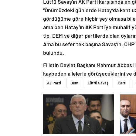
Lütfü Savaş’ın AK Parti karşısında en g
“Önümüzdeki günlerde Hatay’da kent uzl
gördüğüme göre hiçbir şey olmasa bile 
ama ben Hatay’ın AK Parti’ye muhalif yü
tip, DEM ve diğer partilerde olan oyla
Ama bu sefer tek başına Savaş’ın, CHP’n
bulundu.
Filistin Devlet Başkanı Mahmut Abbas ile
kaybeden ailelerle görüşeceklerini ve 
Ak Parti
Dem
Lütfü Savaş
Parti