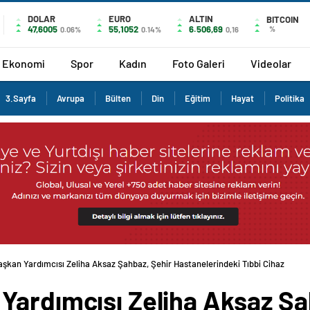
DOLAR
EURO
ALTIN
BITCOIN
47,6005
55,1052
6.506,69
%
0.06%
0.14%
0,16
Ekonomi
Spor
Kadın
Foto Galeri
Videolar
3.Sayfa
Avrupa
Bülten
Din
Eğitim
Hayat
Politika
şkan Yardımcısı Zeliha Aksaz Şahbaz, Şehir Hastanelerindeki Tıbbi Cihaz
Yardımcısı Zeliha Aksaz Şa