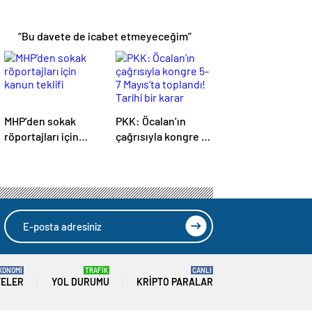
“Bu davete de icabet etmeyeceğim”
MHP’den sokak
PKK: Öcalan’ın
röportajları için
çağrısıyla kongre 5-
kanun teklifi
7 Mayıs’ta toplandı!
Tarihi bir karar
alındı!
KONOMİ
TRAFİK
CANLI
TELER
YOL DURUMU
KRIPTO PARALAR