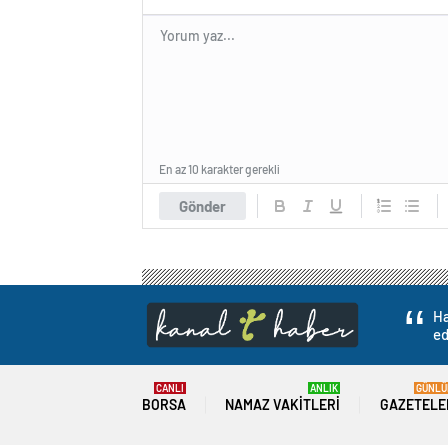
En az 10 karakter gerekli
Gönder
Ha
ed
CANLI
ANLIK
GÜNLÜ
BORSA
NAMAZ VAKITLERI
GAZETELE