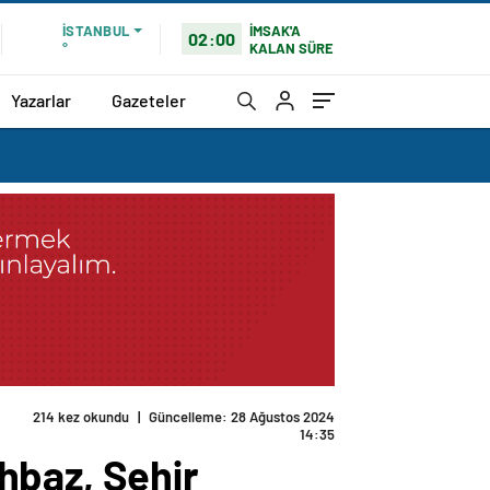
İMSAK'A
İSTANBUL
02:00
KALAN SÜRE
°
Yazarlar
Gazeteler
214 kez okundu
|
Güncelleme: 28 Ağustos 2024
14:35
hbaz, Şehir