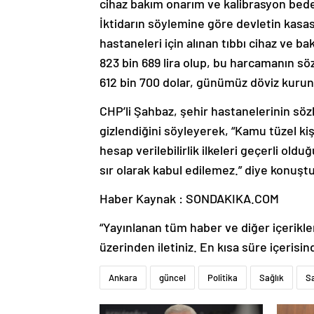
cihaz bakım onarım ve kalibrasyon bedel
İktidarın söylemine göre devletin kasa
hastaneleri için alınan tıbbı cihaz ve b
823 bin 689 lira olup, bu harcamanın sö
612 bin 700 dolar, günümüz döviz kuruna g
CHP’li Şahbaz, şehir hastanelerinin söz
gizlendiğini söyleyerek, “Kamu tüzel kiş
hesap verilebilirlik ilkeleri geçerli ol
sır olarak kabul edilemez.” diye konuştu
Haber Kaynak : SONDAKIKA.COM
“Yayınlanan tüm haber ve diğer içerikler i
üzerinden iletiniz. En kısa süre içerisin
Ankara
güncel
Politika
Sağlık
Sa