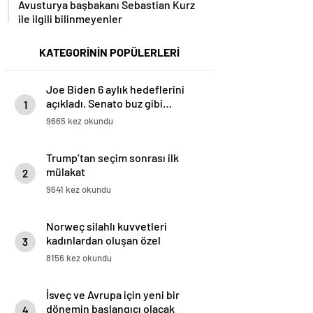
Avusturya başbakanı Sebastian Kurz
ile ilgili bilinmeyenler
KATEGORİNİN POPÜLERLERİ
Joe Biden 6 aylık hedeflerini
açıkladı. Senato buz gibi…
1
9665 kez okundu
Trump’tan seçim sonrası ilk
mülakat
2
9641 kez okundu
Norweç silahlı kuvvetleri
kadınlardan oluşan özel
3
kuvvetler eğitimlerini başlattı.
8156 kez okundu
İsveç ve Avrupa için yeni bir
dönemin başlangıcı olacak
4