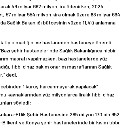
larak 46 milyar 662 milyon lira ödenirken, 2024
t, 57 milyar 554 milyon kira olmak üzere 83 milyar 694
Bu da Sağlık Bakanlığı bütçesinin yüzde 11,4’ü anlamına
ek tip olmadığını ve hastaneden hastaneye önemli
 “Bazı şehir hastanelerinde Sağlık Bakanlığınca hiçbir
narım masrafı yapılmazken, bazı hastanelerde yüz
ındığı, tıbbı cihaz bakım onarım masraflarının Sağlık
r.” dedi.
in cebinden 1 kuruş harcanmayarak yapılacak”
 kaynaklarından yüz milyonlarca liralık tıbbı cihaz
şunları söyledi:
Ankara-Etlik Şehir Hastanesine 285 milyon 170 bin 652
ra-Bilkent ve Konya şehir hastanelerinde bir kısım tıbbı