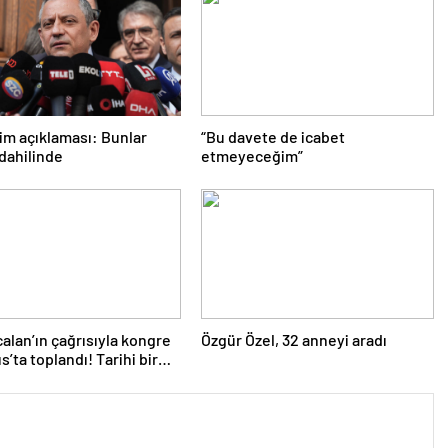
im açıklaması: Bunlar
“Bu davete de icabet
 dahilinde
etmeyeceğim”
alan’ın çağrısıyla kongre
Özgür Özel, 32 anneyi aradı
s’ta toplandı! Tarihi bir
ındı!