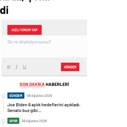
di
HIZLI YORUM YAP
GÖNDER
SON DAKİKA
HABERLERİ
GÜNDEM
06 Ağustos 2026
Joe Biden 6 aylık hedeflerini açıkladı.
Senato buz gibi…
SPOR
06 Ağustos 2026