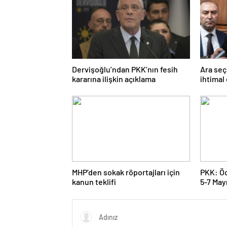
Dervişoğlu’ndan PKK’nın fesih
Ara seç
kararına ilişkin açıklama
ihtimal
MHP’den sokak röportajları için
PKK: Öc
kanun teklifi
5-7 Mayı
karar al