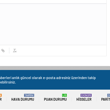
berleri anlık güncel olarak e-posta adresiniz üzerinden takip
ebilirsiniz.
K
TAHMİNİ
LİG
EKONOMİ
E
R
HAVA DURUMU
PUAN DURUMU
HISSELER
PARI