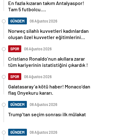
En fazla kızaran takım Antalyaspor!
Tam 5 futbolcu….
GÜNDEM
06 Ağustos 2026
Norweç silahlı kuvvetleri kadınlardan
oluşan özel kuvvetler eğitimlerini
başlattı.
SPOR
06 Ağustos 2026
Cristiano Ronaldo’nun akıllara zarar
tüm kariyerinin istatistiğini çıkardık !
SPOR
06 Ağustos 2026
Galatasaray’a kötü haber! Monaco’dan
flaş Onyekuru kararı.
GÜNDEM
06 Ağustos 2026
Trump’tan seçim sonrası ilk mülakat
GÜNDEM
06 Ağustos 2026