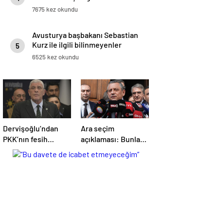
kararlar.
7675 kez okundu
Avusturya başbakanı Sebastian
Kurz ile ilgili bilinmeyenler
5
6525 kez okundu
Dervişoğlu’ndan
Ara seçim
PKK’nın fesih
açıklaması: Bunlar
kararına ilişkin
ihtimal dahilinde
açıklama