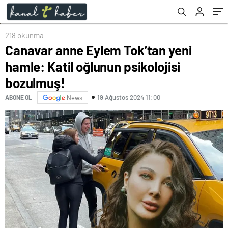
218 okunma
Canavar anne Eylem Tok’tan yeni
hamle: Katil oğlunun psikolojisi
bozulmuş!
19 Ağustos 2024 11:00
ABONE OL
News