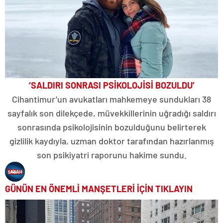
‘SALDIRI SONRASI PSİKOLOJİSİ BOZULDU’
Cihantimur’un avukatları mahkemeye sundukları 38
sayfalık son dilekçede, müvekkillerinin uğradığı saldırı
sonrasında psikolojisinin bozulduğunu belirterek
gizlilik kaydıyla, uzman doktor tarafından hazırlanmış
son psikiyatri raporunu hakime sundu.
GÜNÜN EN ÖNEMLİ MANŞETLERİ İÇİN TIKLAYIN