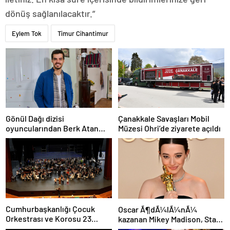
dönüş sağlanılacaktır.”
Eylem Tok
Timur Cihantimur
Gönül Dağı dizisi
Çanakkale Savaşları Mobil
oyuncularından Berk Atan
Müzesi Ohri’de ziyarete açıldı
trafik kazası geçirdi
Cumhurbaşkanlığı Çocuk
Oscar Ã¶dÃ¼lÃ¼nÃ¼
Orkestrası ve Korosu 23
kazanan Mikey Madison, Star
Nisan’da ilk kez sahne alacak
Wars rolÃ¼nÃ¼ reddetti