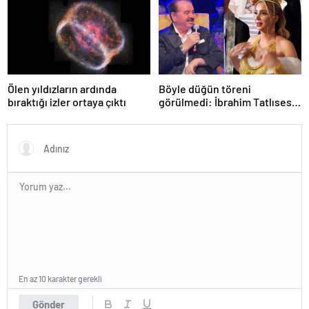
Ölen yıldızların ardında
Böyle düğün töreni
bıraktığı izler ortaya çıktı
görülmedi: İbrahim Tatlıses
şarkı söyledi, takılar cam
kutularda getirildi
En az 10 karakter gerekli
Gönder