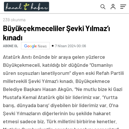
ziyarette karşıladı
239 okunma
Büyükçekmeceliler Şevki Yılmaz’ı
kınadı
7 Nisan 2024 00:06
ABONE OL
News
Atatürk Anıtı önünde bir araya gelen yüzlerce
Büyükçekmeceli, katıldığı bir düğünde “Osmanlıyı
süren soysuzları lanetliyorum” diyen eski Refah Partili
milletvekili Şevki Yılmaz’ı kınadı. Büyükçekmece
Belediye Başkanı Hasan Akgün, “Ne mutlu bize ki Gazi
Mustafa Kemal Atatürk gibi bir liderimiz var. ‘Yurtta
barış, dünyada barış’ diyebilen bir liderimiz var. O’na
Şevki Yılmazların diğerlerinin bu şekilde hakaret
etmesi sadece biz, Türk milletini birbirine kenetler.