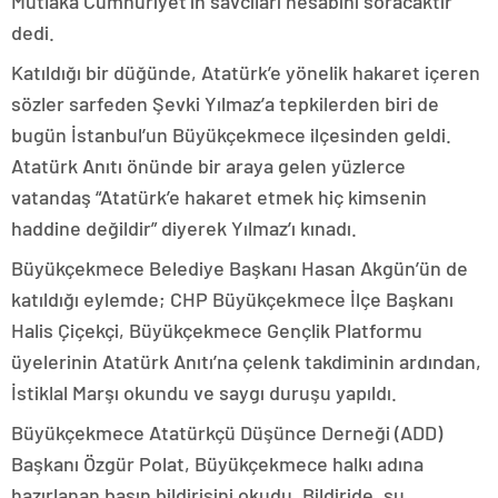
Mutlaka Cumhuriyet’in savcıları hesabını soracaktır”
dedi.
Katıldığı bir düğünde, Atatürk’e yönelik hakaret içeren
sözler sarfeden Şevki Yılmaz’a tepkilerden biri de
bugün İstanbul’un Büyükçekmece ilçesinden geldi.
Atatürk Anıtı önünde bir araya gelen yüzlerce
vatandaş “Atatürk’e hakaret etmek hiç kimsenin
haddine değildir” diyerek Yılmaz’ı kınadı.
Büyükçekmece Belediye Başkanı Hasan Akgün’ün de
katıldığı eylemde; CHP Büyükçekmece İlçe Başkanı
Halis Çiçekçi, Büyükçekmece Gençlik Platformu
üyelerinin Atatürk Anıtı’na çelenk takdiminin ardından,
İstiklal Marşı okundu ve saygı duruşu yapıldı.
Büyükçekmece Atatürkçü Düşünce Derneği (ADD)
Başkanı Özgür Polat, Büyükçekmece halkı adına
hazırlanan basın bildirisini okudu. Bildiride, şu