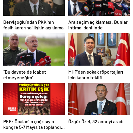
Dervişoğlu’ndan PKK’nın
Ara seçim açıklaması: Bunlar
fesih kararına ilişkin açıklama
ihtimal dahilinde
“Bu davete de icabet
MHP’den sokak röportajları
etmeyeceğim”
için kanun teklifi
PKK: Öcalan’ın çağrısıyla
Özgür Özel, 32 anneyi aradı
kongre 5-7 Mayıs’ta toplandı!
Tarihi bir karar alındı!