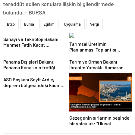
tereddüt edilen konulara ilişkin bilgilendirmede
bulundu. – BURSA
Btso
Bursa
Eğitim
Uygulama
Vergi
Sanayi ve Teknoloji Bakanı
Tarımsal Üretimin
Mehmet Fatih Kacır:
Planlanması Toplantısı
“Teknolojiyi kim geliştiriyorsa
Tekirdağ’da Gerçekleşti
kuralları o koyacak”
Panama Dışişleri Bakanı:
Tarım ve Orman Bakanı
Panama Kanalı’nın trafiği
İbrahim Yumaklı, Ramazan
artıyor
denetimlerini
sıklaştırdıklarını açıkladı
ASO Başkanı Seyit Ardıç,
deprem bölgesindeki kadın
girişimcilerin desteklenmesi
gerektiğini vurguladı
Gezegenin sırlarının peşinde
bir yolculuk: “Ulusal
Antarktika Bilim Seferleri”