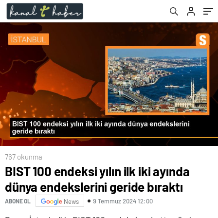
767 okunma
BIST 100 endeksi yılın ilk iki ayında
dünya endekslerini geride bıraktı
9 Temmuz 2024 12:00
ABONE OL
News