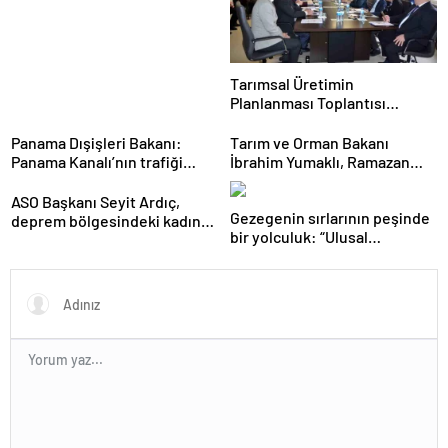
kuralları o koyacak”
Tarımsal Üretimin
Planlanması Toplantısı
Tekirdağ’da Gerçekleşti
Panama Dışişleri Bakanı:
Tarım ve Orman Bakanı
Panama Kanalı’nın trafiği
İbrahim Yumaklı, Ramazan
artıyor
denetimlerini
sıklaştırdıklarını açıkladı
ASO Başkanı Seyit Ardıç,
Gezegenin sırlarının peşinde
deprem bölgesindeki kadın
bir yolculuk: “Ulusal
girişimcilerin desteklenmesi
Antarktika Bilim Seferleri”
gerektiğini vurguladı