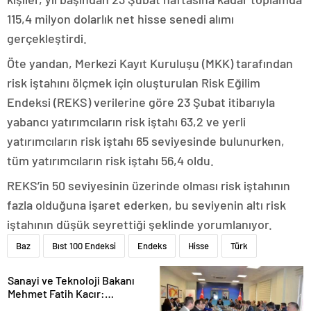
115,4 milyon dolarlık net hisse senedi alımı
gerçekleştirdi.
Öte yandan, Merkezi Kayıt Kuruluşu (MKK) tarafından
risk iştahını ölçmek için oluşturulan Risk Eğilim
Endeksi (REKS) verilerine göre 23 Şubat itibarıyla
yabancı yatırımcıların risk iştahı 63,2 ve yerli
yatırımcıların risk iştahı 65 seviyesinde bulunurken,
tüm yatırımcıların risk iştahı 56,4 oldu.
REKS’in 50 seviyesinin üzerinde olması risk iştahının
fazla olduğuna işaret ederken, bu seviyenin altı risk
iştahının düşük seyrettiği şeklinde yorumlanıyor.
Baz
Bıst 100 Endeksi
Endeks
Hisse
Türk
Sanayi ve Teknoloji Bakanı
Mehmet Fatih Kacır:
“Teknolojiyi kim geliştiriyorsa