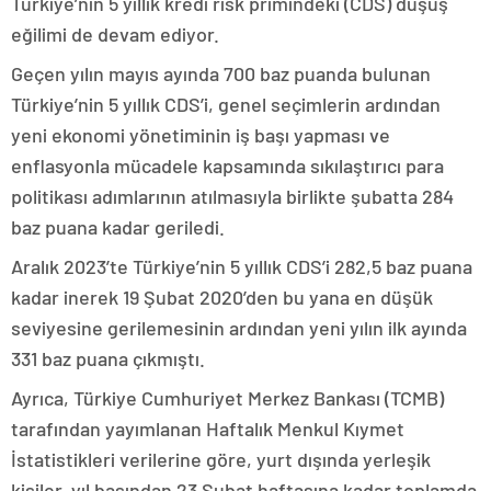
Türkiye’nin 5 yıllık kredi risk primindeki (CDS) düşüş
eğilimi de devam ediyor.
Geçen yılın mayıs ayında 700 baz puanda bulunan
Türkiye’nin 5 yıllık CDS’i, genel seçimlerin ardından
yeni ekonomi yönetiminin iş başı yapması ve
enflasyonla mücadele kapsamında sıkılaştırıcı para
politikası adımlarının atılmasıyla birlikte şubatta 284
baz puana kadar geriledi.
Aralık 2023’te Türkiye’nin 5 yıllık CDS’i 282,5 baz puana
kadar inerek 19 Şubat 2020’den bu yana en düşük
seviyesine gerilemesinin ardından yeni yılın ilk ayında
331 baz puana çıkmıştı.
Ayrıca, Türkiye Cumhuriyet Merkez Bankası (TCMB)
tarafından yayımlanan Haftalık Menkul Kıymet
İstatistikleri verilerine göre, yurt dışında yerleşik
kişiler, yıl başından 23 Şubat haftasına kadar toplamda