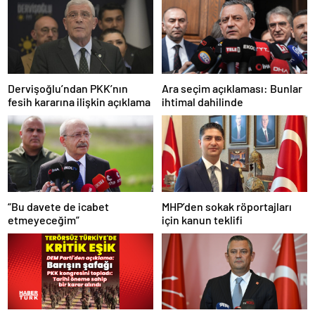
Dervişoğlu’ndan PKK’nın
Ara seçim açıklaması: Bunlar
fesih kararına ilişkin açıklama
ihtimal dahilinde
“Bu davete de icabet
MHP’den sokak röportajları
etmeyeceğim”
için kanun teklifi