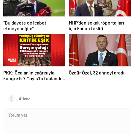
“Bu davete de icabet
MHP’den sokak röportajları
etmeyeceğim”
için kanun teklifi
PKK: Öcalan’ın çağrısıyla
Özgür Özel, 32 anneyi aradı
kongre 5-7 Mayıs’ta toplandı!
Tarihi bir karar alındı!