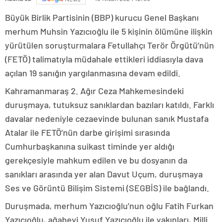
Büyük Birlik Partisinin (BBP) kurucu Genel Başkanı
merhum Muhsin Yazıcıoğlu ile 5 kişinin ölümüne ilişkin
yürütülen soruşturmalara Fetullahçı Terör Örgütü’nün
(FETÖ) talimatıyla müdahale ettikleri iddiasıyla dava
açılan 19 sanığın yargılanmasına devam edildi.
Kahramanmaraş 2. Ağır Ceza Mahkemesindeki
duruşmaya, tutuksuz sanıklardan bazıları katıldı. Farklı
davalar nedeniyle cezaevinde bulunan sanık Mustafa
Atalar ile FETÖ’nün darbe girişimi sırasında
Cumhurbaşkanına suikast timinde yer aldığı
gerekçesiyle mahkum edilen ve bu dosyanın da
sanıkları arasında yer alan Davut Uçum, duruşmaya
Ses ve Görüntü Bilişim Sistemi (SEGBİS) ile bağlandı.
Duruşmada, merhum Yazıcıoğlu’nun oğlu Fatih Furkan
Yazıcıoğlu, ağabeyi Yusuf Yazıcıoğlu ile yakınları, Milli