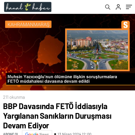
211 okunma
BBP Davasında FETÖ İddiasıyla
Yargılanan Sanıkların Duruşması
Devam Ediyor
13 Nisan 2024 12:00
ABONE OL
News