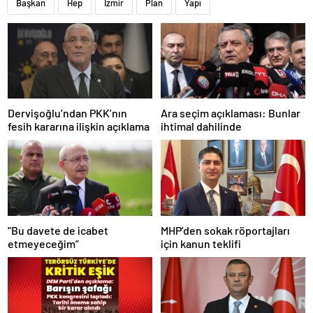
Başkan
Hep
İzmir
Plan
Yapı
Dervişoğlu’ndan PKK’nın
Ara seçim açıklaması: Bunlar
fesih kararına ilişkin açıklama
ihtimal dahilinde
“Bu davete de icabet
MHP’den sokak röportajları
etmeyeceğim”
için kanun teklifi