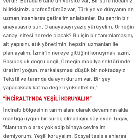
verdi: “Burada 9 tane üniversite var. Bir sürü hocamız
bilirkişimiz, profesörümüz var. Türkiye ve dünyanın en
uzman insanlarını getirelim anlatsınlar. Bu şehrin bir
anayasası olsun. O anayasayı yazıp yürüyelim. Örneğin
sanayi sitesi nerede olacak? Bu işin bir tanımlamasını,
alt yapısını, atık yönetimini hepsini uzmanları ile
planlayalım. İzmir’in nereye gittiğini konuşmak lazım.
Başıboşluk doğru değil. Örneğin mobilya sektöründe
üretimi yoğun, markalaşması düşük bir noktadayız.
Tekstil ve tarımda da aynı durum var. Bir şey
yapacaksak katma değeri yükseltelim.”
“İNCİRALTI’NDA YEŞİLİ KORUYALIM”
İnciraltı bölgesinin tarım alanı olarak devamının akla
mantığa uygun bir süreç olmadığını söyleyen Tugay,
“Alanı tam olarak yok edip binaya çevirelim
demiyorum. Yeşili koruyalım. Sosyal tesis alanlarını