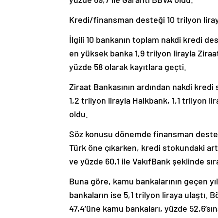
Kredi/finansman desteği 10 trilyon liray
İlgili 10 bankanın toplam nakdi kredi des
en yüksek banka 1,9 trilyon lirayla Ziraa
yüzde 58 olarak kayıtlara geçti.
Ziraat Bankasının ardından nakdi kredi s
1,2 trilyon lirayla Halkbank, 1,1 trilyon l
oldu.
Söz konusu dönemde finansman desteği 
Türk öne çıkarken, kredi stokundaki art
ve yüzde 60,1 ile VakıfBank şeklinde sır
Buna göre, kamu bankalarının geçen yıl s
bankaların ise 5,1 trilyon liraya ulaşt
47,4’üne kamu bankaları, yüzde 52,6’sın