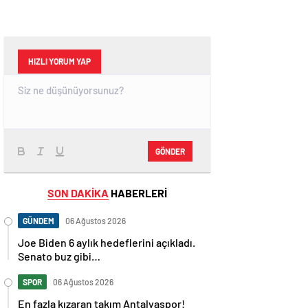
HIZLI YORUM YAP
GÖNDER
SON DAKİKA
HABERLERİ
GÜNDEM
06 Ağustos 2026
Joe Biden 6 aylık hedeflerini açıkladı.
Senato buz gibi…
SPOR
06 Ağustos 2026
En fazla kızaran takım Antalyaspor!