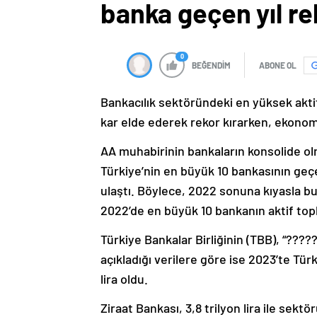
banka geçen yıl re
0
BEĞENDİM
ABONE OL
Bankacılık sektöründeki en yüksek aktif
kar elde ederek rekor kırarken, ekonomiy
AA muhabirinin bankaların konsolide olm
Türkiye’nin en büyük 10 bankasının geçen
ulaştı. Böylece, 2022 sonuna kıyasla bu
2022’de en büyük 10 bankanın aktif topla
Türkiye Bankalar Birliğinin (TBB), “??
açıkladığı verilere göre ise 2023’te Tür
lira oldu.
Ziraat Bankası, 3,8 trilyon lira ile sek