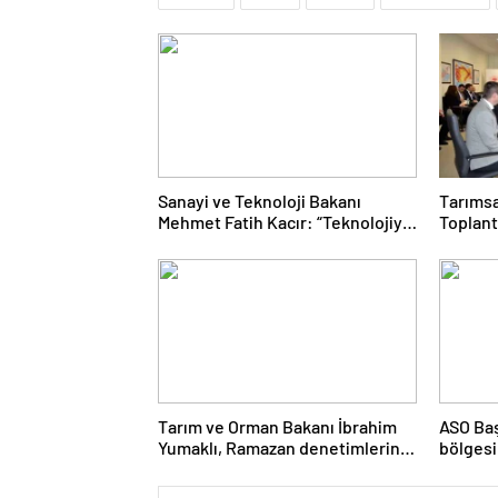
Sanayi ve Teknoloji Bakanı
Tarımsa
Mehmet Fatih Kacır: “Teknolojiyi
Toplant
kim geliştiriyorsa kuralları o
Gerçekl
koyacak”
Tarım ve Orman Bakanı İbrahim
ASO Baş
Yumaklı, Ramazan denetimlerini
bölgesi
sıklaştırdıklarını açıkladı
destekl
vurgula