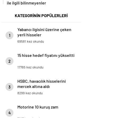
ile ilgili bilinmeyenler
KATEGORİNİN POPÜLERLERİ
Yabancı ilgisini üzerine çeken
yerli hisseler
1
69581 kez okundu
15 hisse hedef fiyatını yükseltti
2
17765 kez okundu
HSBC, havacılık hisselerini
mercek altına aldı
3
8299 kez okundu
Motorine 10 kuruş zam
4