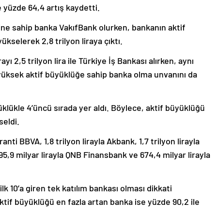
 yüzde 64,4 artış kaydetti.
ine sahip banka VakıfBank olurken, bankanın aktif
kselerek 2,8 trilyon liraya çıktı.
ı 2,5 trilyon lira ile Türkiye İş Bankası alırken, aynı
yüksek aktif büyüklüğe sahip banka olma unvanını da
yüklükle 4’üncü sırada yer aldı. Böylece, aktif büyüklüğü
seldi.
aranti BBVA, 1,8 trilyon lirayla Akbank, 1,7 trilyon lirayla
995,9 milyar lirayla QNB Finansbank ve 674,4 milyar lirayla
lk 10’a giren tek katılım bankası olması dikkati
ktif büyüklüğü en fazla artan banka ise yüzde 90,2 ile