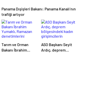
Panama Dışişleri Bakanı: Panama Kanalı’nın
trafiği artıyor
Tarım ve Orman
ASO Başkanı Seyit
Bakanı İbrahim
Ardıç, deprem
Yumaklı, Ramazan
bölgesindeki kadın
denetimlerini
girişimcilerin
sıklaştırdıklarını
desteklenmesi
açıkladı
gerektiğini
vurguladı