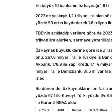
En büyük 10 bankanın öz kaynağı 1,8 tril
2022’de yaklaşık 1,2 trilyon lira olan s
yüzde 50 artış kaydederek 1,8 trilyon li
TBB’nin açıkladığı verilere göre de 202
trilyon lira olurken, sermaye yeterliliğ
Öz kaynak büyüklüklerine göre ise Ziraat 
onu, 267,8 milyar lira ile Türkiye İş Banka
Akbank, 178,9 ile Yapı Kredi, 171,4 milyar
milyar lira ile Denizbank, 81,6 milyar li
izledi.
Bu dönemde, öz kaynaklarını en fazla ar
yüzde 67,1 ile Kuveyt Türk, yüzde 64,8 i
ile Garanti BBVA oldu.
2023'Te
Aktif
Banka
Garanti Bbva