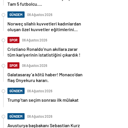
Tam 5 futbolcu….
GÜNDEM
06 Ağustos 2026
Norweç silahlı kuvvetleri kadınlardan
oluşan özel kuvvetler eğitimlerini
başlattı.
SPOR
06 Ağustos 2026
Cristiano Ronaldo’nun akıllara zarar
tüm kariyerinin istatistiğini çıkardık !
SPOR
06 Ağustos 2026
Galatasaray’a kötü haber! Monaco’dan
flaş Onyekuru kararı.
GÜNDEM
06 Ağustos 2026
Trump’tan seçim sonrası ilk mülakat
GÜNDEM
06 Ağustos 2026
Avusturya başbakanı Sebastian Kurz