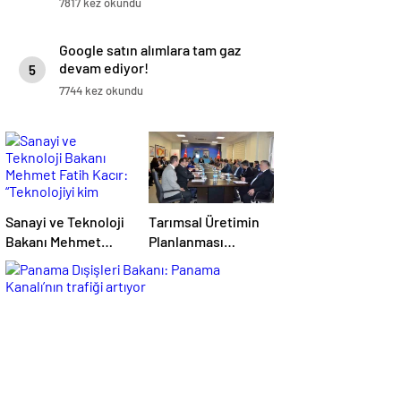
7817 kez okundu
Google satın alımlara tam gaz
devam ediyor!
5
7744 kez okundu
Sanayi ve Teknoloji
Tarımsal Üretimin
Bakanı Mehmet
Planlanması
Fatih Kacır:
Toplantısı
“Teknolojiyi kim
Tekirdağ’da
geliştiriyorsa
Gerçekleşti
kuralları o koyacak”