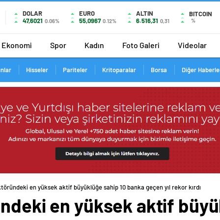
DOLAR
EURO
ALTIN
BITCOIN
47,6021
55,0967
6.516,31
%
0.06%
0.12%
0,31
Ekonomi
Spor
Kadın
Foto Galeri
Videolar
ınlar
Hisseler
Pariteler
Kritoparalar
Borsa
Diğer Haberle
töründeki en yüksek aktif büyüklüğe sahip 10 banka geçen yıl rekor kırdı
ndeki en yüksek aktif büyü