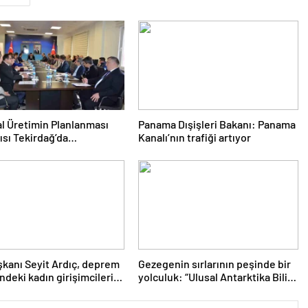
l Üretimin Planlanması
Panama Dışişleri Bakanı: Panama
ısı Tekirdağ’da
Kanalı’nın trafiği artıyor
eşti
kanı Seyit Ardıç, deprem
Gezegenin sırlarının peşinde bir
ndeki kadın girişimcilerin
yolculuk: “Ulusal Antarktika Bilim
enmesi gerektiğini
Seferleri”
dı