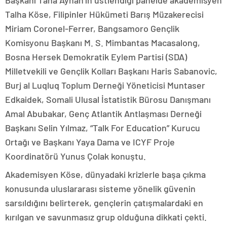
Başkanı Taha Ayhan’ın üstlendiği panelde akademisyen
Talha Köse, Filipinler Hükümeti Barış Müzakerecisi
Miriam Coronel-Ferrer, Bangsamoro Gençlik
Komisyonu Başkanı M. S. Mimbantas Macasalong,
Bosna Hersek Demokratik Eylem Partisi (SDA)
Milletvekili ve Gençlik Kolları Başkanı Haris Sabanovic,
Burj al Luqluq Toplum Derneği Yöneticisi Muntaser
Edkaidek, Somali Ulusal İstatistik Bürosu Danışmanı
Amal Abubakar, Genç Atlantik Antlaşması Derneği
Başkanı Selin Yılmaz, “Talk For Education” Kurucu
Ortağı ve Başkanı Yaya Dama ve ICYF Proje
Koordinatörü Yunus Çolak konuştu.
Akademisyen Köse, dünyadaki krizlerle başa çıkma
konusunda uluslararası sisteme yönelik güvenin
sarsıldığını belirterek, gençlerin çatışmalardaki en
kırılgan ve savunmasız grup olduğuna dikkati çekti.