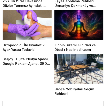
25 Yıllık Miras Davasında
Eşya Depolama Rehberi
Gözler Temmuz Ayındaki
Ümraniye Çekmeköy ve
Karar Duruşmasına Çevrildi
Kadıköy
Ortopodoloji İle Diyabetik
Zihnin Gizemli Sınırları ve
Ayak Yarası Tedavisi
Ötesi : Nasılnedir.com
Serjoy : Dijital Medya Ajansı,
Google Reklam Ajansı, SEO
Ajansı ve Web Tasarım Ajansı
Bahçe Mobilyaları Seçim
Rehberi