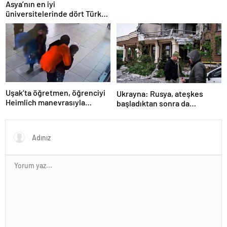
Asya’nın en iyi
üniversitelerinde dört Türk
okulu ilk 100’de
Uşak’ta öğretmen, öğrenciyi
Ukrayna: Rusya, ateşkes
Heimlich manevrasıyla
başladıktan sonra da
kurtardı
saldırılarını sürdürdü