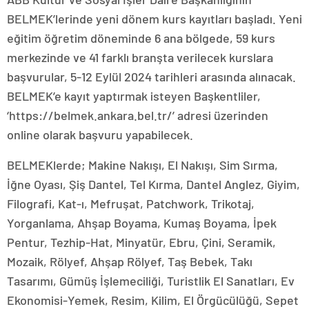
BELMEK’lerinde yeni dönem kurs kayıtları başladı. Yeni
eğitim öğretim döneminde 6 ana bölgede, 59 kurs
merkezinde ve 41 farklı branşta verilecek kurslara
başvurular, 5-12 Eylül 2024 tarihleri arasında alınacak.
BELMEK’e kayıt yaptırmak isteyen Başkentliler,
‘https://belmek.ankara.bel.tr/’ adresi üzerinden
online olarak başvuru yapabilecek.
BELMEKlerde; Makine Nakışı, El Nakışı, Sim Sırma,
İğne Oyası, Şiş Dantel, Tel Kırma, Dantel Anglez, Giyim,
Filografi, Kat-ı, Mefruşat, Patchwork, Trikotaj,
Yorganlama, Ahşap Boyama, Kumaş Boyama, İpek
Pentur, Tezhip-Hat, Minyatür, Ebru, Çini, Seramik,
Mozaik, Rölyef, Ahşap Rölyef, Taş Bebek, Takı
Tasarımı, Gümüş İşlemeciliği, Turistlik El Sanatları, Ev
Ekonomisi-Yemek, Resim, Kilim, El Örgücülüğü, Sepet