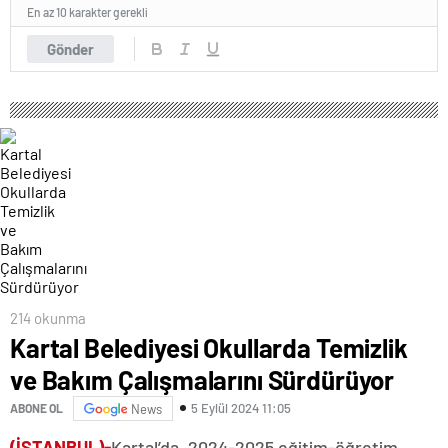
En az 10 karakter gerekli
Gönder
214 okunma
Kartal Belediyesi Okullarda Temizlik
ve Bakım Çalışmalarını Sürdürüyor
5 Eylül 2024 11:05
ABONE OL
News
(İSTANBUL)-
Kartal’da, 2024-2025 eğitim-öğretim