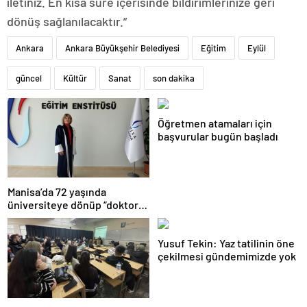
iletiniz. En kısa süre içerisinde bildirimlerinize geri
dönüş sağlanılacaktır.”
Ankara
Ankara Büyükşehir Belediyesi
Eğitim
Eylül
güncel
Kültür
Sanat
son dakika
Öğretmen atamaları için
başvurular bugün başladı
Manisa’da 72 yaşında
üniversiteye dönüp “doktor”
ünvanı aldı
Yusuf Tekin: Yaz tatilinin öne
çekilmesi gündemimizde yok