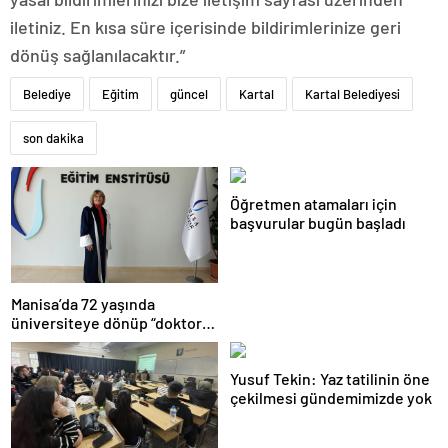
iletiniz. En kısa süre içerisinde bildirimlerinize geri
dönüş sağlanılacaktır.”
Belediye
Eğitim
güncel
Kartal
Kartal Belediyesi
son dakika
Öğretmen atamaları için
başvurular bugün başladı
Manisa’da 72 yaşında
üniversiteye dönüp “doktor”
ünvanı aldı
Yusuf Tekin: Yaz tatilinin öne
çekilmesi gündemimizde yok