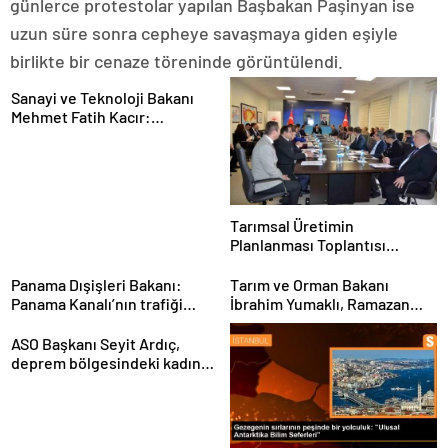
günlerce protestolar yapılan Başbakan Paşinyan ise
uzun süre sonra cepheye savaşmaya giden eşiyle
birlikte bir cenaze töreninde görüntülendi.
Sanayi ve Teknoloji Bakanı
Mehmet Fatih Kacır:
“Teknolojiyi kim geliştiriyorsa
kuralları o koyacak”
Tarımsal Üretimin
Planlanması Toplantısı
Tekirdağ’da Gerçekleşti
Panama Dışişleri Bakanı:
Tarım ve Orman Bakanı
Panama Kanalı’nın trafiği
İbrahim Yumaklı, Ramazan
artıyor
denetimlerini
sıklaştırdıklarını açıkladı
ASO Başkanı Seyit Ardıç,
deprem bölgesindeki kadın
girişimcilerin desteklenmesi
gerektiğini vurguladı