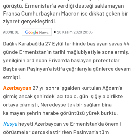
görüştü. Ermenistan'a verdiği desteği saklamayan
Fransa Cumhurbaşkanı Macron ise dikkat çeken bir
ziyaret gerçekleştirdi.
26 Kasım 2020 20:05
ABONE OL
News
Dağlık Karabağ’da 27 Eylül tarihinde başlayan savaş 44
günde Ermenistan’ın tarihi mağlubiyetiyle sona ermiş,
yenilginin ardından Erivan’da başlayan protestolar
Başbakan Paşinyan’a istifa çağrılarıyla günlerce devam
etmişti.
Azerbaycan
27 yıl sonra işgalden kurtulan Ağdam’a
girmiş ancak şehirdeki acı tablo, gün ışığıyla birlikte
ortaya çıkmıştı. Neredeyse tek bir sağlam bina
kalmayan şehrin harabe görüntüsü yürek burktu.
Rusya
heyeti Azerbaycan ve Ermenistan’da önemli
görüşmeler gerçekleştirirken Paşinyan’a tüm