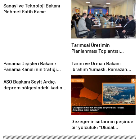
Sanayi ve Teknoloji Bakanı
Mehmet Fatih Kacır:
“Teknolojiyi kim geliştiriyorsa
kuralları o koyacak”
Tarımsal Üretimin
Planlanması Toplantısı
Tekirdağ’da Gerçekleşti
Panama Dışişleri Bakanı:
Tarım ve Orman Bakanı
Panama Kanalı’nın trafiği
İbrahim Yumaklı, Ramazan
artıyor
denetimlerini
sıklaştırdıklarını açıkladı
ASO Başkanı Seyit Ardıç,
deprem bölgesindeki kadın
girişimcilerin desteklenmesi
gerektiğini vurguladı
Gezegenin sırlarının peşinde
bir yolculuk: “Ulusal
Antarktika Bilim Seferleri”