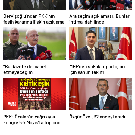
Dervişoğlu’ndan PKK’nın
Ara seçim açıklaması: Bunlar
fesih kararına ilişkin açıklama
ihtimal dahilinde
“Bu davete de icabet
MHP’den sokak röportajları
etmeyeceğim”
için kanun teklifi
PKK: Öcalan’ın çağrısıyla
Özgür Özel, 32 anneyi aradı
kongre 5-7 Mayıs’ta toplandı!
Tarihi bir karar alındı!