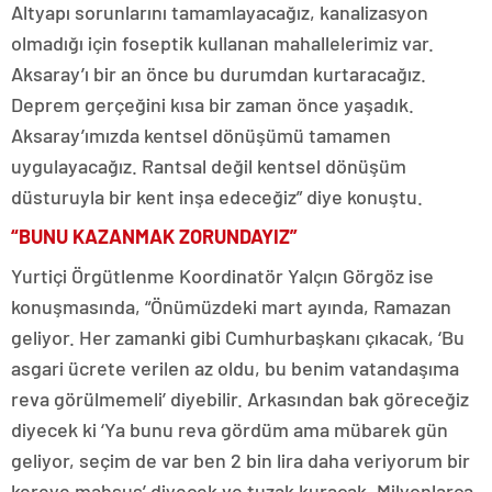
Altyapı sorunlarını tamamlayacağız, kanalizasyon
olmadığı için foseptik kullanan mahallelerimiz var.
Aksaray’ı bir an önce bu durumdan kurtaracağız.
Deprem gerçeğini kısa bir zaman önce yaşadık.
Aksaray’ımızda kentsel dönüşümü tamamen
uygulayacağız. Rantsal değil kentsel dönüşüm
düsturuyla bir kent inşa edeceğiz” diye konuştu.
“BUNU KAZANMAK ZORUNDAYIZ”
Yurtiçi Örgütlenme Koordinatör Yalçın Görgöz ise
konuşmasında, “Önümüzdeki mart ayında, Ramazan
geliyor. Her zamanki gibi Cumhurbaşkanı çıkacak, ‘Bu
asgari ücrete verilen az oldu, bu benim vatandaşıma
reva görülmemeli’ diyebilir. Arkasından bak göreceğiz
diyecek ki ‘Ya bunu reva gördüm ama mübarek gün
geliyor, seçim de var ben 2 bin lira daha veriyorum bir
kereye mahsus’ diyecek ve tuzak kuracak. Milyonlarca