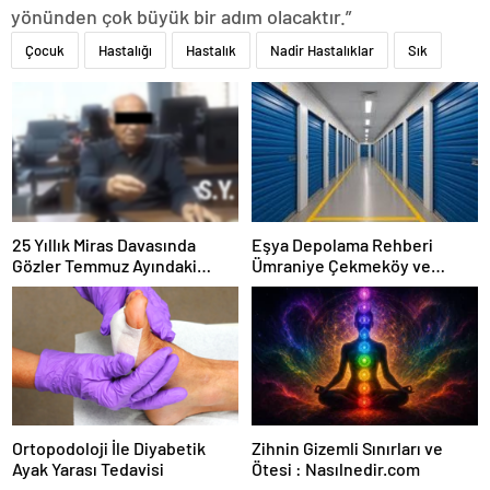
yönünden çok büyük bir adım olacaktır.”
Çocuk
Hastalığı
Hastalık
Nadir Hastalıklar
Sık
25 Yıllık Miras Davasında
Eşya Depolama Rehberi
Gözler Temmuz Ayındaki
Ümraniye Çekmeköy ve
Karar Duruşmasına Çevrildi
Kadıköy
Ortopodoloji İle Diyabetik
Zihnin Gizemli Sınırları ve
Ayak Yarası Tedavisi
Ötesi : Nasılnedir.com