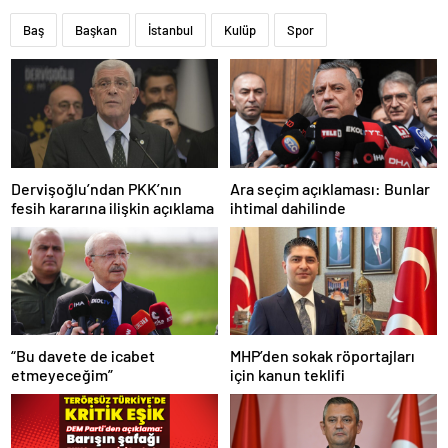
Baş
Başkan
İstanbul
Kulüp
Spor
Dervişoğlu’ndan PKK’nın
Ara seçim açıklaması: Bunlar
fesih kararına ilişkin açıklama
ihtimal dahilinde
“Bu davete de icabet
MHP’den sokak röportajları
etmeyeceğim”
için kanun teklifi