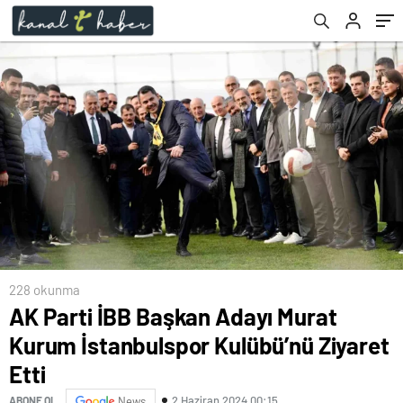
228 okunma
AK Parti İBB Başkan Adayı Murat
Kurum İstanbulspor Kulübü’nü Ziyaret
Etti
2 Haziran 2024 00:15
ABONE OL
News