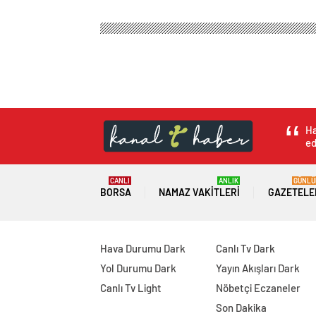
Ha
ed
CANLI
ANLIK
GÜNLÜ
BORSA
NAMAZ VAKITLERI
GAZETELE
Hava Durumu Dark
Canlı Tv Dark
Yol Durumu Dark
Yayın Akışları Dark
Canlı Tv Light
Nöbetçi Eczaneler
Son Dakika