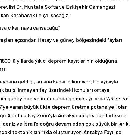
Görevlisi Dr. Mustafa Softa ve Eskişehir Osmangazi
kan Karabacak ile çalışacağız.”
aya çıkarmaya çalışacağız”
şları açısından Hatay ve güney bölgesindeki fayları
1800’lü yıllarda yıkıcı deprem kayıtlarının olduğuna
ti:
ydana geldiği, şu ana kadar bilinmiyor. Dolayısıyla
k bu bilinmeyen fay üzerindeki konuları ortaya
nın güneyinde ve doğusunda gelecek yıllarda 7,3-7,4 ve
6-7,7’ye varan büyüklükte deprem üretme potansiyeli olan
Doğu Anadolu Fay Zonu’yla Antakya bölgesinde birleşme
ıldeniz ve İsrail’e doğru devam eden çok büyük bir kırık.
ındaki tektonik sınırı da oluşturuyor. Antakya Fayı ise