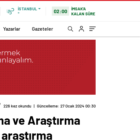
İMSAK'A
İSTANBUL
02:00
KALAN SÜRE
°
Yazarlar
Gazeteler
e
226 kez okundu
|
Güncelleme: 27 Ocak 2024 00:30
ma ve Araştırma
e araştırma