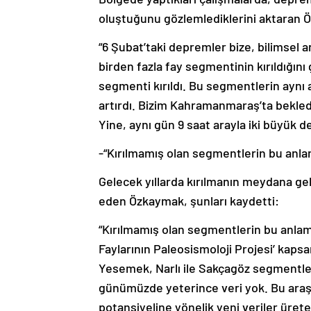
oluştuğunu gözlemlediklerini aktaran 
“6 Şubat’taki depremler bize, bilimsel
birden fazla fay segmentinin kırıldığın
segmenti kırıldı. Bu segmentlerin aynı 
artırdı. Bizim Kahramanmaraş’ta bekledi
Yine, aynı gün 9 saat arayla iki büyük d
-“Kırılmamış olan segmentlerin bu anla
Gelecek yıllarda kırılmanın meydana geld
eden Özkaymak, şunları kaydetti:
“Kırılmamış olan segmentlerin bu anlamda
Faylarının Paleosismoloji Projesi’ kaps
Yesemek, Narlı ile Sakçagöz segmentler
günümüzde yeterince veri yok. Bu ara
potansiyeline yönelik yeni veriler üret