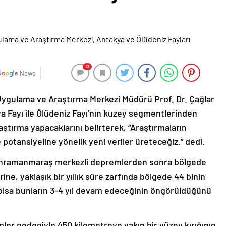
0
News
ygulama ve Araştırma Merkezi Müdürü Prof. Dr. Çağlar
 Fayı ile Ölüdeniz Fayı’nın kuzey segmentlerinden
ştırma yapacaklarını belirterek, “Araştırmaların
otansiyeline yönelik yeni veriler üreteceğiz.” dedi.
Kahramanmaraş merkezli depremlerden sonra bölgede
e, yaklaşık bir yıllık süre zarfında bölgede 44 binin
a olsa bunların 3-4 yıl devam edeceğinin öngörüldüğünü
ler nedeniyle 450 kilometreye yakın bir yüzey kırığının