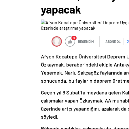
yapacak
0
BEĞENDİM
ABONE OL
Afyon Kocatepe Üniversitesi Deprem U
Özkaymak, beraberindeki ekiple Antakya
Yesemek, Narlı, Sakçagöz faylarında ara
sonucunda, bu fayların deprem üretme p
Geçen yıl 6 Şubat’ta meydana gelen 
çalışmalar yapan Özkaymak, AA muhabirin
üzerinde artçı yaşandığını, azalarak d
söyledi.
Bölgede yaptıkları çalışmalarda, deprem