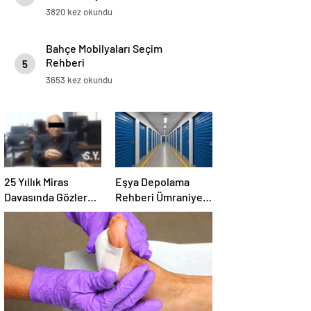
Duruşmasına Çevrildi
3820 kez okundu
Bahçe Mobilyaları Seçim
Rehberi
5
3653 kez okundu
25 Yıllık Miras
Eşya Depolama
Davasında Gözler
Rehberi Ümraniye
Temmuz Ayındaki
Çekmeköy ve
Karar Duruşmasına
Kadıköy
Çevrildi