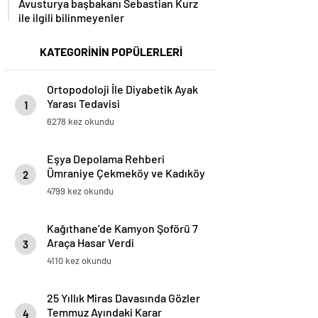
Avusturya başbakanı Sebastian Kurz
ile ilgili bilinmeyenler
KATEGORİNİN POPÜLERLERİ
Ortopodoloji İle Diyabetik Ayak
Yarası Tedavisi
1
6278 kez okundu
Eşya Depolama Rehberi
Ümraniye Çekmeköy ve Kadıköy
2
4799 kez okundu
Kağıthane’de Kamyon Şoförü 7
Araça Hasar Verdi
3
4110 kez okundu
25 Yıllık Miras Davasında Gözler
Temmuz Ayındaki Karar
4