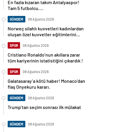
En fazla kızaran takım Antalyaspor!
Tam 5 futbolcu….
GÜNDEM
08 Ağustos 2026
Norweç silahlı kuvvetleri kadınlardan
oluşan özel kuvvetler eğitimlerini
başlattı.
SPOR
08 Ağustos 2026
Cristiano Ronaldo’nun akıllara zarar
tüm kariyerinin istatistiğini çıkardık !
SPOR
08 Ağustos 2026
Galatasaray’a kötü haber! Monaco’dan
flaş Onyekuru kararı.
GÜNDEM
08 Ağustos 2026
Trump’tan seçim sonrası ilk mülakat
GÜNDEM
08 Ağustos 2026