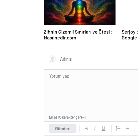
Zihnin Gizemli Sınırları ve Ötesi :
Serjoy : Dijital Medya Ajansı,
Nasılnedir.com
Google 
ve Web 
En az 10 karakter gerekli
Gönder