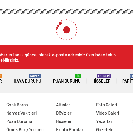
berleri anlık güncel olarak e-posta adresiniz üzerinden takip
ebilirsiniz.
K
TAHMİNİ
LİG
EKONOMİ
E
R
HAVA DURUMU
PUAN DURUMU
HISSELER
PARI
Canlı Borsa
Altınlar
Foto Galeri
Namaz Vakitleri
Dövizler
Video Galeri
Puan Durumu
Hisseler
Yazarlar
Örnek Burç Yorumu
Kripto Paralar
Gazeteler