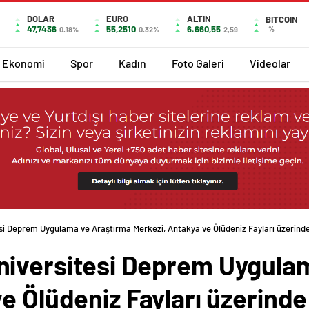
DOLAR
EURO
ALTIN
BITCOIN
47,7436
55,2510
6.660,55
%
0.18%
0.32%
2,59
Ekonomi
Spor
Kadın
Foto Galeri
Videolar
si Deprem Uygulama ve Araştırma Merkezi, Antakya ve Ölüdeniz Fayları üzerind
niversitesi Deprem Uygula
e Ölüdeniz Fayları üzerind