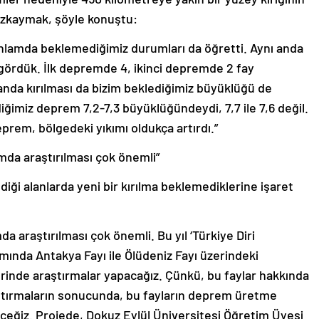
Özkaymak, şöyle konuştu:
 anlamda beklemediğimiz durumları da öğretti. Aynı anda
ı gördük. İlk depremde 4, ikinci depremde 2 fay
anda kırılması da bizim beklediğimiz büyüklüğü de
ğimiz deprem 7,2-7,3 büyüklüğündeydi, 7,7 ile 7,6 değil.
eprem, bölgedeki yıkımı oldukça artırdı.”
mda araştırılması çok önemli”
iği alanlarda yeni bir kırılma beklemediklerine işaret
 araştırılması çok önemli. Bu yıl ‘Türkiye Diri
amında Antakya Fayı ile Ölüdeniz Fayı üzerindeki
inde araştırmalar yapacağız. Çünkü, bu faylar hakkında
ştırmaların sonucunda, bu fayların deprem üretme
eceğiz. Projede, Dokuz Eylül Üniversitesi Öğretim Üyesi