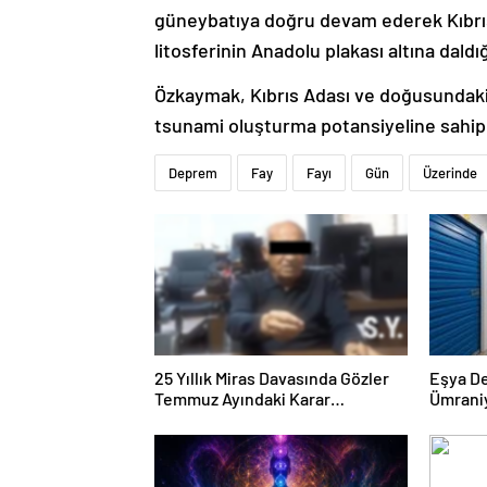
güneybatıya doğru devam ederek Kıbrı
litosferinin Anadolu plakası altına daldı
Özkaymak, Kıbrıs Adası ve doğusundaki b
tsunami oluşturma potansiyeline sahip k
Deprem
Fay
Fayı
Gün
Üzerinde
25 Yıllık Miras Davasında Gözler
Eşya D
Temmuz Ayındaki Karar
Ümrani
Duruşmasına Çevrildi