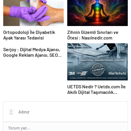
Ortopodoloji İle Diyabetik
Zihnin Gizemli Sınırları ve
Ayak Yarası Tedavisi
Ötesi : Nasılnedir.com
Serjoy : Dijital Medya Ajansı,
Google Reklam Ajansı, SEO
Ajansı ve Web Tasarım Ajansı
UETDS Nedir ? Uetds.com İle
Akıllı Dijital Taşımacılık
Yazılımı