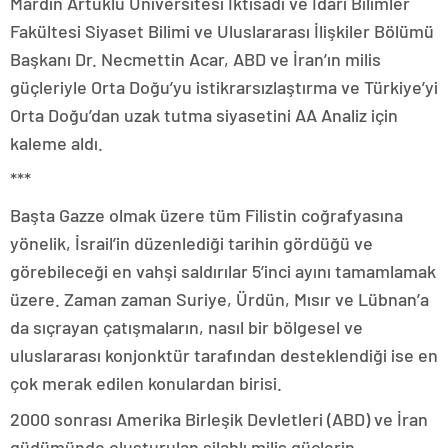
Mardin Artuklu Üniversitesi İktisadi ve İdari Bilimler
Fakültesi Siyaset Bilimi ve Uluslararası İlişkiler Bölümü
Başkanı Dr. Necmettin Acar, ABD ve İran’ın milis
güçleriyle Orta Doğu’yu istikrarsızlaştırma ve Türkiye’yi
Orta Doğu’dan uzak tutma siyasetini AA Analiz için
kaleme aldı.
***
Başta Gazze olmak üzere tüm Filistin coğrafyasına
yönelik, İsrail’in düzenlediği tarihin gördüğü ve
görebileceği en vahşi saldırılar 5’inci ayını tamamlamak
üzere. Zaman zaman Suriye, Ürdün, Mısır ve Lübnan’a
da sıçrayan çatışmaların, nasıl bir bölgesel ve
uluslararası konjonktür tarafından desteklendiği ise en
çok merak edilen konulardan birisi.
2000 sonrası Amerika Birleşik Devletleri (ABD) ve İran
güdümünde oluşturulan silahlı milis güçlerin