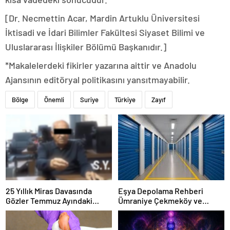
[Dr. Necmettin Acar, Mardin Artuklu Üniversitesi
İktisadi ve İdari Bilimler Fakültesi Siyaset Bilimi ve
Uluslararası İlişkiler Bölümü Başkanıdır.]
*Makalelerdeki fikirler yazarına aittir ve Anadolu
Ajansının editöryal politikasını yansıtmayabilir.
Bölge
Önemli
Suriye
Türkiye
Zayıf
25 Yıllık Miras Davasında
Eşya Depolama Rehberi
Gözler Temmuz Ayındaki
Ümraniye Çekmeköy ve
Karar Duruşmasına Çevrildi
Kadıköy