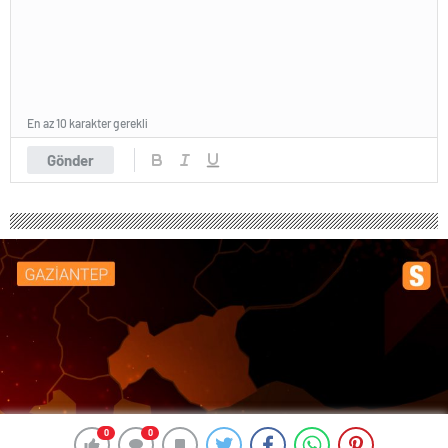
En az 10 karakter gerekli
Gönder
0
0
0
0