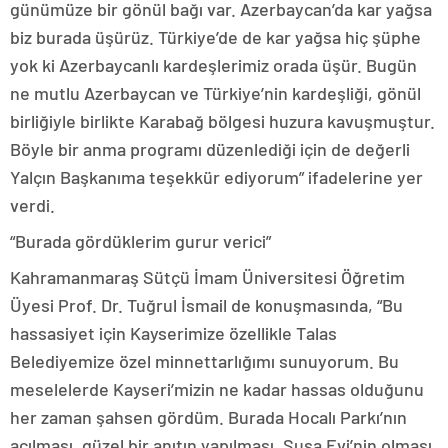
günümüze bir gönül bağı var. Azerbaycan’da kar yağsa
biz burada üşürüz. Türkiye’de de kar yağsa hiç şüphe
yok ki Azerbaycanlı kardeşlerimiz orada üşür. Bugün
ne mutlu Azerbaycan ve Türkiye’nin kardeşliği, gönül
birliğiyle birlikte Karabağ bölgesi huzura kavuşmuştur.
Böyle bir anma programı düzenlediği için de değerli
Yalçın Başkanıma teşekkür ediyorum” ifadelerine yer
verdi.
“Burada gördüklerim gurur verici”
Kahramanmaraş Sütçü İmam Üniversitesi Öğretim
Üyesi Prof. Dr. Tuğrul İsmail de konuşmasında, “Bu
hassasiyet için Kayserimize özellikle Talas
Belediyemize özel minnettarlığımı sunuyorum. Bu
meselelerde Kayseri’mizin ne kadar hassas olduğunu
her zaman şahsen gördüm. Burada Hocalı Parkı’nın
açılması, güzel bir anıtın yapılması, Şuşa Evi’nin olması