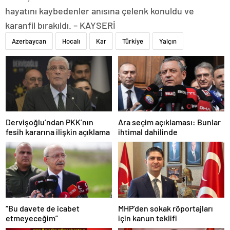
hayatını kaybedenler anısına çelenk konuldu ve
karanfil bırakıldı. – KAYSERİ
Azerbaycan
Hocalı
Kar
Türkiye
Yalçın
Dervişoğlu’ndan PKK’nın
Ara seçim açıklaması: Bunlar
fesih kararına ilişkin açıklama
ihtimal dahilinde
“Bu davete de icabet
MHP’den sokak röportajları
etmeyeceğim”
için kanun teklifi