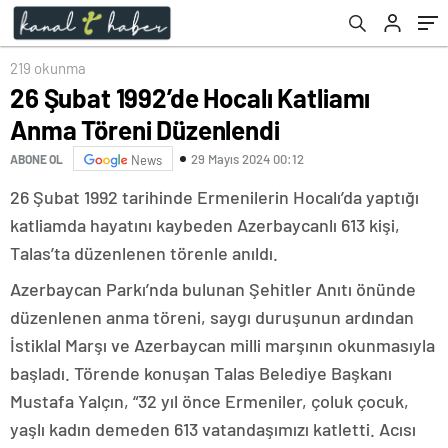
219 okunma
26 Şubat 1992’de Hocalı Katliamı
Anma Töreni Düzenlendi
29 Mayıs 2024 00:12
ABONE OL
News
26 Şubat 1992 tarihinde Ermenilerin Hocalı’da yaptığı
katliamda hayatını kaybeden Azerbaycanlı 613 kişi,
Talas’ta düzenlenen törenle anıldı.
Azerbaycan Parkı’nda bulunan Şehitler Anıtı önünde
düzenlenen anma töreni, saygı duruşunun ardından
İstiklal Marşı ve Azerbaycan milli marşının okunmasıyla
başladı. Törende konuşan Talas Belediye Başkanı
Mustafa Yalçın, “32 yıl önce Ermeniler, çoluk çocuk,
yaşlı kadın demeden 613 vatandaşımızı katletti. Acısı