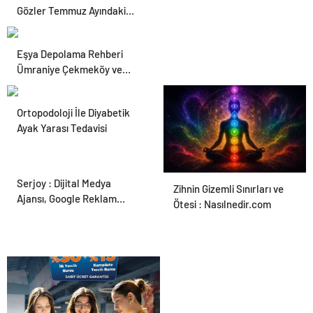
Gözler Temmuz Ayındaki
Karar Duruşmasına Çevrildi
Eşya Depolama Rehberi
Ümraniye Çekmeköy ve
Kadıköy
Ortopodoloji İle Diyabetik
Ayak Yarası Tedavisi
Serjoy : Dijital Medya
Zihnin Gizemli Sınırları ve
Ajansı, Google Reklam
Ötesi : Nasılnedir.com
Ajansı, SEO Ajansı ve Web
Tasarım Ajansı