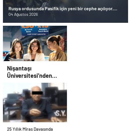
Rusya ordusunda Pasifik için yeni bir cephe açılıyor.
Çin’in ilk tepkisi!
04 Ağustos 2026
Nişantaşı
Üniversitesi’nden
2026 YKS Adaylarına
Çifte Güvence: Sabit
Ücret ve Kesintisiz
Burs
25 Yıllık Miras Davasında