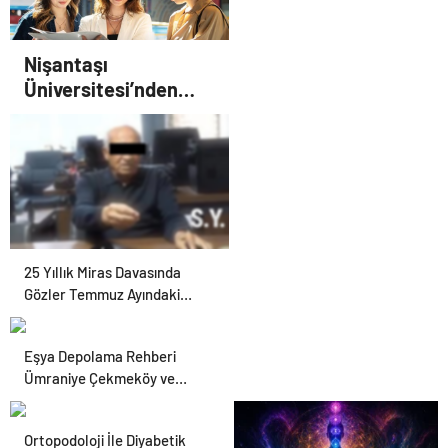
Nişantaşı
Üniversitesi’nden
2026 YKS Adaylarına
Çifte Güvence: Sabit
Ücret ve Kesintisiz
Burs
25 Yıllık Miras Davasında
Gözler Temmuz Ayındaki
Karar Duruşmasına Çevrildi
Eşya Depolama Rehberi
Ümraniye Çekmeköy ve
Kadıköy
Ortopodoloji İle Diyabetik