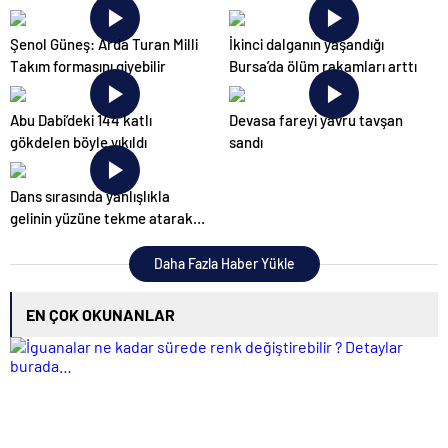
ilk tepkisi!
Şenol Güneş: Arda Turan Milli
İkinci dalganın yaşandığı
Takım formasını giyebilir
Bursa’da ölüm rakamları arttı
Abu Dabi’deki 144 katlı
Devasa fareyi yavru tavşan
gökdelen böyle yıkıldı
sandı
Dans sırasında yanlışlıkla
gelinin yüzüne tekme atarak
düğünü mahvetti
Daha Fazla Haber Yükle
EN ÇOK OKUNANLAR