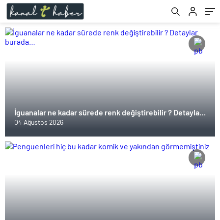
İguanalar ne kadar sürede renk değiştirebilir ? Detaylar
burada…
04 Ağustos 2026