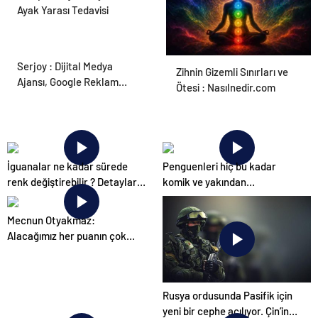
Ayak Yarası Tedavisi
Serjoy : Dijital Medya
Zihnin Gizemli Sınırları ve
Ajansı, Google Reklam
Ötesi : Nasılnedir.com
Ajansı, SEO Ajansı ve Web
Tasarım Ajansı
İguanalar ne kadar sürede
Penguenleri hiç bu kadar
renk değiştirebilir ? Detaylar
komik ve yakından
burada…
görmemiştiniz
Mecnun Otyakmaz:
Alacağımız her puanın çok
önemi var
Rusya ordusunda Pasifik için
yeni bir cephe açılıyor. Çin’in