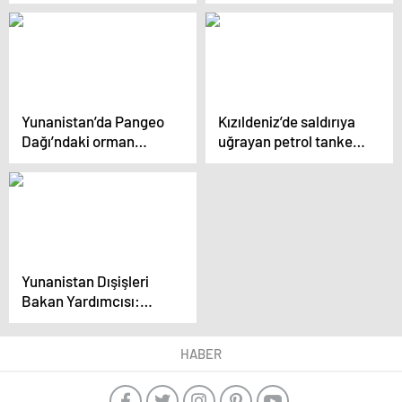
kapsamında
OHAL ilan edildi
Yunanistan’a liman
ziyareti gerçekleştirdi
Yunanistan’da Pangeo
Kızıldeniz’de saldırıya
Dağı’ndaki orman
uğrayan petrol tankeri
yangını 7. gününde
5 gündür yanıyor
Yunanistan Dışişleri
Bakan Yardımcısı:
Atina Bildirgesi önemli
bir gelişme
HABER