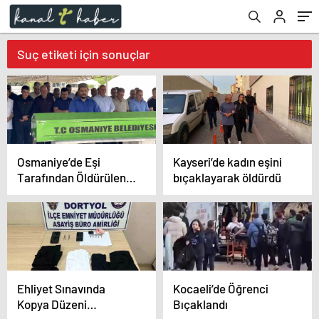
Suç etiketi için sonuçlar
Osmaniye’de Eşi
Kayseri’de kadın eşini
Tarafından Öldürülen
bıçaklayarak öldürdü
Genç Kadın Toprağa
Verildi
Ehliyet Sınavında
Kocaeli’de Öğrenci
Kopya Düzeni
Bıçaklandı