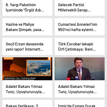
8. Yargı Paketinin
Gelecek Partisi
İçerisinde “Örgüt Adına
Milletvekili Serap
Suç İşleme”
Yazıcı, 8. Yargı
Maddesinin de Olduğu
Paketi’ni eleştirdi
Hazine ve Maliye
Cumartesi Anneleri’nin
16 Madde TBMM Genel
Bakanı Şimşek, yasa
950’nci hafta eylemi
Kurulu’nda Kabul
dışı kumar ve bahis
duruşması yapıldı
Edildi…
siteleriyle ilgili suç
Seçil Erzan davasında
Türk Escobar lakaplı
duyurusunda
yeni rapor! İnternette
Ürfi Çetinkaya: Beni
bulunuldu
yaptığı aramalar
daha önce FETÖ bu
hayrete düşürdü
duruma düşürdü, şimdi
bu oyunu kim oynuyor
bilmiyorum
Adalet Bakanı Yılmaz
Adalet Bakanı Yılmaz
Tunç: Uyuşturucuyla
Tunç, Uyuşturucuyla
mücadelede kararlıyız
Mücadele
Sempozyumuna Katıldı
Bakan Yerlikaya: 3
İzmir’de Eymen Durak