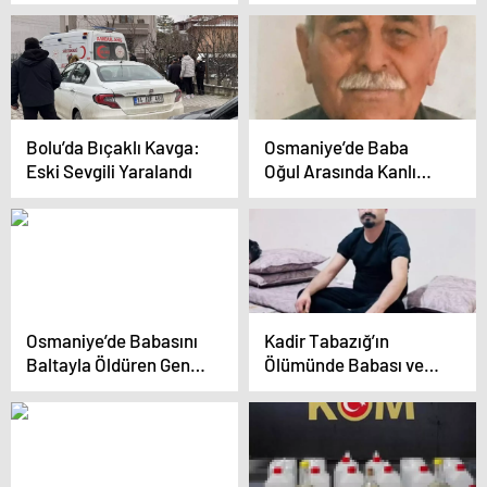
Çökertildi
Bolu’da Bıçaklı Kavga:
Osmaniye’de Baba
Eski Sevgili Yaralandı
Oğul Arasında Kanlı
Tartışma: Bir Ölü
Osmaniye’de Babasını
Kadir Tabazığ’ın
Baltayla Öldüren Genç
Ölümünde Babası ve
Gözaltına Alındı
Amcası Tutuklandı