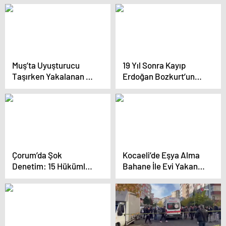
Muş’ta Uyuşturucu
19 Yıl Sonra Kayıp
Taşırken Yakalanan 2
Erdoğan Bozkurt’un
İranlı Tutuklandı
Öldüğü Ortaya Çıktı
Çorum’da Şok
Kocaeli’de Eşya Alma
Denetim: 15 Hükümlü
Bahane İle Evi Yakan
Yakalandı
Kadınlar Kaçtı