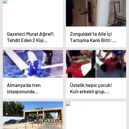
Gözaltında
önünde silahlı saldırı
Gazeteci Murat Ağırel’i
Zonguldak’ta Aile İçi
Tehdit Eden 2 Kişi
Tartışma Kanlı Bitti: 1
Gözaltına Alındı
Ölü, 3 Yaralı
Almanya’da tren
Üstelik hepsi çocuk!
istasyonunda
Kızlı erkekli grup,
düzenlenen silahlı
aralarına aldıkları kişiyi
saldırıya ait görüntüler
bayıltana kadar dövdü
ortaya çıktı