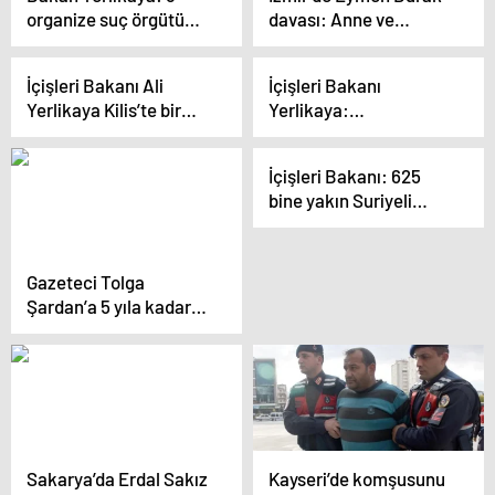
organize suç örgütü
davası: Anne ve
çökertildi, 63 şüpheli
sevgilisi çocuk
yakalandı
istismarı suçlamasıyla
İçişleri Bakanı Ali
İçişleri Bakanı
yargılanıyor
Yerlikaya Kilis’te bir
Yerlikaya:
dizi ziyaretlerde
Huzurumuzu Bozanları
bulundu
112’yi Arayarak İhbar
İçişleri Bakanı: 625
Edin
bine yakın Suriyeli
ülkesine geri döndü
Gazeteci Tolga
Şardan’a 5 yıla kadar
hapis talebi
Sakarya’da Erdal Sakız
Kayseri’de komşusunu