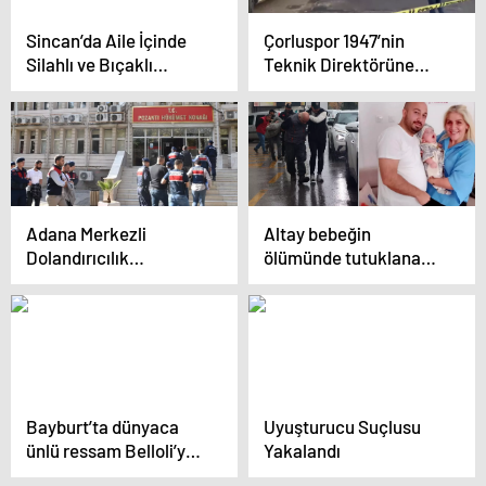
Sincan’da Aile İçinde
Çorluspor 1947’nin
Silahlı ve Bıçaklı
Teknik Direktörüne
Kavga: 1 Ölü, 4 Yaralı
Saldırı
Adana Merkezli
Altay bebeğin
Dolandırıcılık
ölümünde tutuklanan
Operasyonunda 2
mühendisten skandal
Tutuklama
savunma: Başka türlü
olmaz
Bayburt’ta dünyaca
Uyuşturucu Suçlusu
ünlü ressam Belloli’ye
Yakalandı
ait tablo ele geçirildi