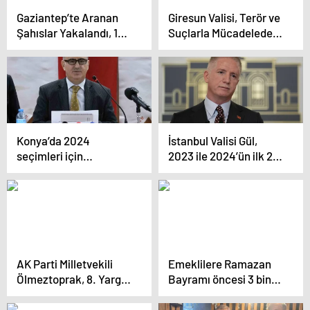
Gaziantep’te Aranan
Giresun Valisi, Terör ve
Şahıslar Yakalandı, 15
Suçlarla Mücadelede
Tutuklama
Yoğun Çalışma
Yaptıklarını Açıkladı
Konya’da 2024
İstanbul Valisi Gül,
seçimleri için
2023 ile 2024’ün ilk 2
hazırlıklar tamamlandı
ayındaki asayiş
verilerini paylaştı
Açıklaması
AK Parti Milletvekili
Emeklilere Ramazan
Ölmeztoprak, 8. Yargı
Bayramı öncesi 3 bin
Paketi hakkında
lira ikramiye
açıklamalarda bulundu