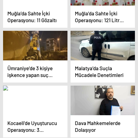
Muğla’da Sahte İçki
Muğla’da Sahte İçki
Operasyonu: 11 Gözaltı
Operasyonu: 121 Litre
Ele Geçirildi, 11 Gözaltı
Ümraniye’de 3 kişiye
Malatya’da Suçla
işkence yapan suç
Mücadele Denetimleri
örgütünün 11 üyesi
tutuklandı
Kocaeli’de Uyuşturucu
Dava Mahkemelerde
Operasyonu: 3
Dolaşıyor
Tutuklama