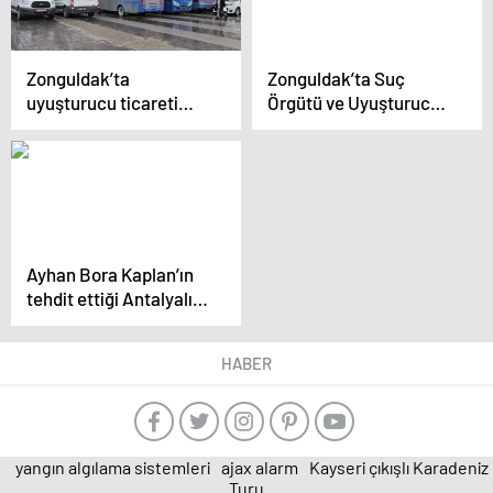
Dolduruldu
Zonguldak’ta
Zonguldak’ta Suç
uyuşturucu ticareti
Örgütü ve Uyuşturucu
suçlamasıyla 32
Ticareti Davası
sanığın yargılanması
başladı
Ayhan Bora Kaplan’ın
tehdit ettiği Antalyalı iş
insanı konuştu:
Arkasında bürokrat ve
HABER
siyasiler isimler var
yangın algılama sistemleri
ajax alarm
Kayseri çıkışlı Karadeniz
Turu