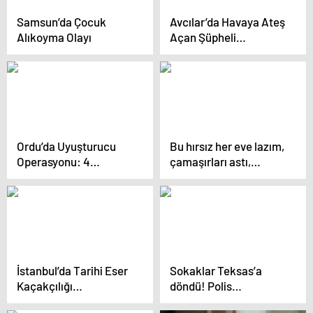
Samsun’da Çocuk
Avcılar’da Havaya Ateş
Alıkoyma Olayı
Açan Şüpheli
Yakalandı
Ordu’da Uyuşturucu
Bu hırsız her eve lazım,
Operasyonu: 4
çamaşırları astı,
Tutuklama
yemek bile pişirdi
İstanbul’da Tarihi Eser
Sokaklar Teksas’a
Kaçakçılığı
döndü! Polis
Operasyonu: 3 Şüpheli
ekiplerinin gözü