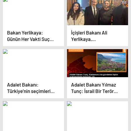
Bakan Yerlikaya:
İçişleri Bakanı Ali
Günün Her Vakti Suçu
Yerlikaya,
Önlemek İçin
Eyüpsultan’da Seyir
Çalışıyoruz
Terası Açılışına Katıldı
Adalet Bakanı:
Adalet Bakanı Yılmaz
Türkiye’nin seçimleri
Tunç: İsrail Bir Terör
örnek seçimlerdir
Örgütü Gibi Hareket
Ediyor