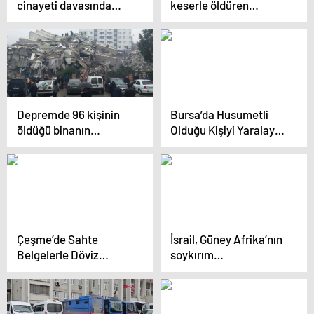
cinayeti davasında
keserle öldüren
karar açıklandı
şüpheliye
ağırlaştırılmış müebbet
istemi
Depremde 96 kişinin
Bursa’da Husumetli
öldüğü binanın
Olduğu Kişiyi Yaralayan
görevlisi: Asansörün
Sanığın Tahliyesine
altından su çıkardı
Karar Verildi
Çeşme’de Sahte
İsrail, Güney Afrika’nın
Belgelerle Döviz
soykırım
Operasyonu: 119 Şirket
suçlamalarına karşı
Adına 210 Nakit
savunma yapacak
Beyannamesi