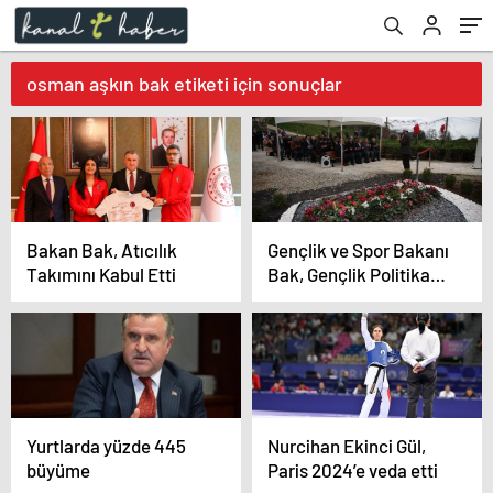
osman aşkın bak etiketi için sonuçlar
Bakan Bak, Atıcılık
Gençlik ve Spor Bakanı
Takımını Kabul Etti
Bak, Gençlik Politika
Belgesi Vizyon
Çalıştayı’nda konuştu
Açıklaması
Yurtlarda yüzde 445
Nurcihan Ekinci Gül,
büyüme
Paris 2024’e veda etti