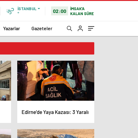
İMSAK'A
İSTANBUL
02:00
KALAN SÜRE
°
Yazarlar
Gazeteler
Edirne’de Yaya Kazası: 3 Yaralı