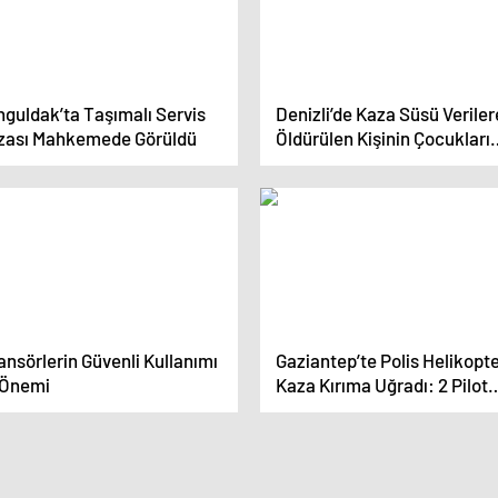
nguldak’ta Taşımalı Servis
Denizli’de Kaza Süsü Verile
zası Mahkemede Görüldü
Öldürülen Kişinin Çocukları
Şüphelerinde Haklı Çıktı
nsörlerin Güvenli Kullanımı
Gaziantep’te Polis Helikopte
 Önemi
Kaza Kırıma Uğradı: 2 Pilot
Şehit, 1 Teknisyen Yaralı