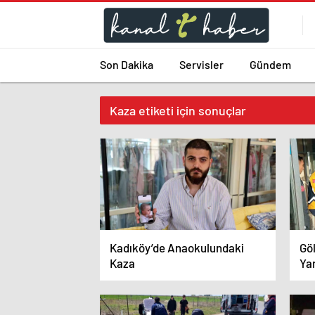
Son Dakika
Servisler
Gündem
Kaza etiketi için sonuçlar
Kadıköy’de Anaokulundaki
Göl
Kaza
Yar