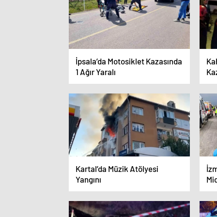
İpsala’da Motosiklet Kazasında
Ka
1 Ağır Yaralı
Kaz
Kartal’da Müzik Atölyesi
İzm
Yangını
Mi