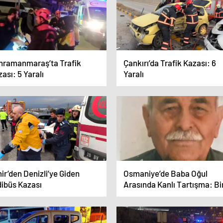
hramanmaraş’ta Trafik
Çankırı’da Trafik Kazası: 6
ası: 5 Yaralı
Yaralı
ir’den Denizli’ye Giden
Osmaniye’de Baba Oğul
dibüs Kazası
Arasında Kanlı Tartışma: Bi
Ölü