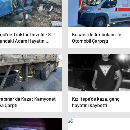
göl’de Traktör Devrildi: 81
Kocaeli’de Ambulans ile
şındaki Adam Hayatını
Otomobil Çarpıştı
ybetti
rapınar’da Kaza: Kamyonet
Kızıltepe’de kaza, genç
ya Çarptı
hayatını kaybetti