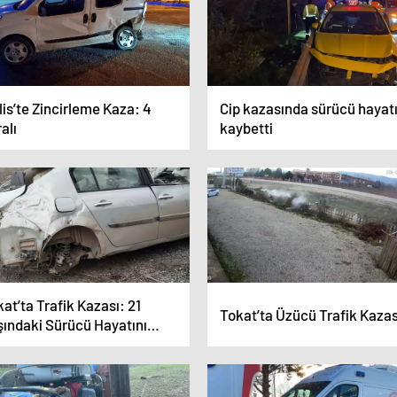
lis’te Zincirleme Kaza: 4
Cip kazasında sürücü hayatı
alı
kaybetti
at’ta Trafik Kazası: 21
Tokat’ta Üzücü Trafik Kazas
şındaki Sürücü Hayatını
ybetti