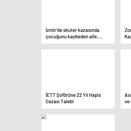
İzmir’de skuter kazasında
Zo
çocuğunu kaybeden aile,
Ka
sürücünün serbest
bırakılmasına itiraz etti
İETT Şoförüne 22 Yıl Hapis
Asa
Cezası Talebi
ve