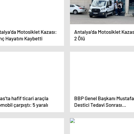
alya’da Motosiklet Kazası:
Antalya’da Motosiklet Kazas
nç Hayatını Kaybetti
2 Ölü
as’ta hafif ticari araçla
BBP Genel Başkanı Mustafa
mobil çarpıştı: 5 yaralı
Destici Tedavi Sonrası
Hastaneden Taburcu Edildi