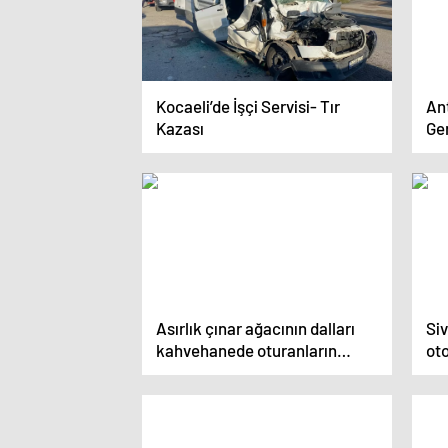
Kocaeli’de İşçi Servisi- Tır
Ant
Kazası
Ge
Asırlık çınar ağacının dalları
Siv
kahvehanede oturanların
oto
üzerine düştü: 9 yaralı