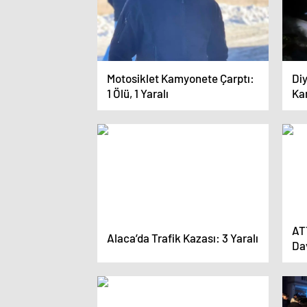
Motosiklet Kamyonete Çarptı:
Di
1 Ölü, 1 Yaralı
Kan
ATT
Alaca’da Trafik Kazası: 3 Yaralı
Da