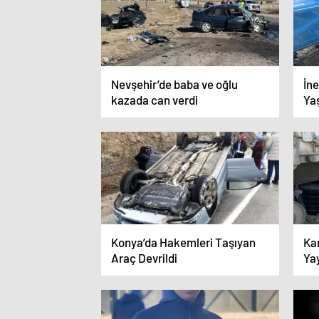
Nevşehir’de baba ve oğlu
İne
kazada can verdi
Ya
Ka
Konya’da Hakemleri Taşıyan
Ka
Araç Devrildi
Ya