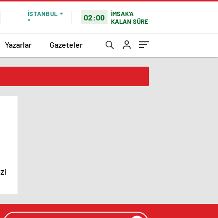
İMSAK'A
İSTANBUL
02:00
KALAN SÜRE
°
Yazarlar
Gazeteler
zi