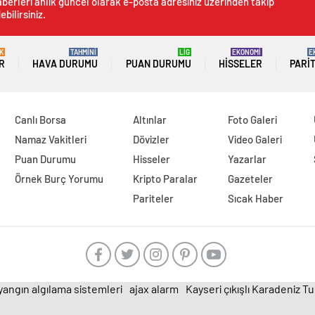
berleri anlık güncel olarak e-posta adresiniz üzerinden takip
ebilirsiniz.
K
TAHMİNİ
LİG
EKONOMİ
E
R
HAVA DURUMU
PUAN DURUMU
HISSELER
PARI
Canlı Borsa
Altınlar
Foto Galeri
Namaz Vakitleri
Dövizler
Video Galeri
Puan Durumu
Hisseler
Yazarlar
Örnek Burç Yorumu
Kripto Paralar
Gazeteler
Pariteler
Sıcak Haber
yangın algılama sistemleri
ajax alarm
Kayseri çıkışlı Karadeniz T