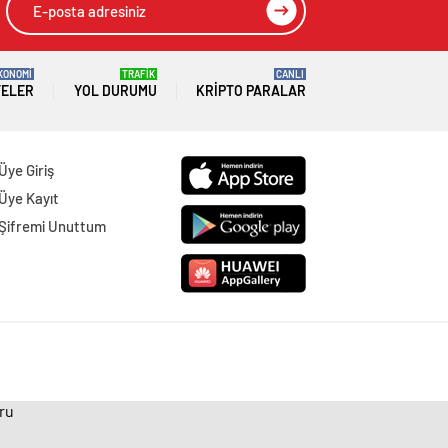
KONOMİ
TRAFİK
CANLI
TELER
YOL DURUMU
KRIPTO PARALAR
Üye Giriş
Üye Kayıt
Şifremi Unuttum
uru