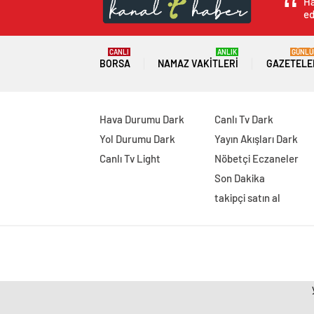
Ha
ed
CANLI
ANLIK
GÜNLÜ
BORSA
NAMAZ VAKITLERI
GAZETELE
Hava Durumu Dark
Canlı Tv Dark
Yol Durumu Dark
Yayın Akışları Dark
Canlı Tv Light
Nöbetçi Eczaneler
Son Dakika
takipçi satın al