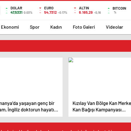
DOLAR
EURO
ALTIN
BITCOIN
47,5331
54,7312
6.165,29
%
0.03%
-0.17%
-0,16
Ekonomi
Spor
Kadın
Foto Galeri
Videolar
manya’da yaşayan genç bir
Kızılay Van Bölge Kan Merke
m, İngiliz doktorun hayatını
Kan Bağışı Kampanyası
tardı
Düzenliyor