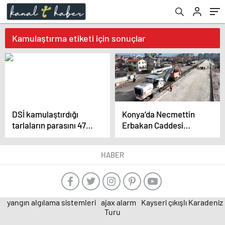
Kamulaştırma etiketi için sonuçlar
DSİ kamulaştırdığı
Konya’da Necmettin
tarlaların parasını 47
Erbakan Caddesi
sene sonra köylüye
hayata geçiyor
ödedi
HABER
yangın algılama sistemleri
ajax alarm
Kayseri çıkışlı Karadeniz
Turu