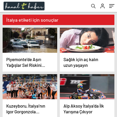
İtalya etiketi için sonuçlar
Piyemonte’de Aşırı
Sağlık için aç kalın
Yağışlar Sel Riskini
uzun yaşayın
Artırdı
Kuzeyboru, İtalya’nın
Alp Aksoy İtalya’da İlk
Igor Gorgonzola
Yarışına Çıkıyor