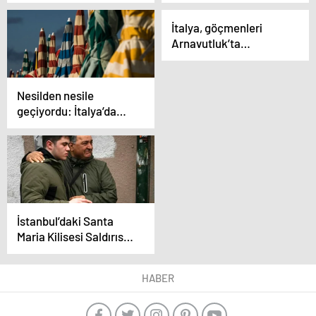
Novara Takımını 3-1
Mağlup Etti
İtalya, göçmenleri
Arnavutluk’ta
kurulacak merkezlere
yollama planını kabul
etti
Nesilden nesile
geçiyordu: İtalya’da
plaj ruhsatlarına yeni
düzenleme
İstanbul’daki Santa
Maria Kilisesi Saldırısı
İtalya Basınında Geniş
Yankı Buldu
HABER