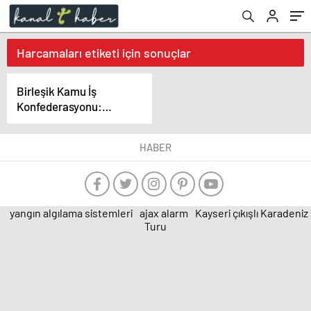
Harcamaları etiketi için sonuçlar
Birleşik Kamu İş
Konfederasyonu:
“Şubat Ayında Açlık
Sınırı 18 Bin 973 Liraya,
HABER
Yoksulluk Sınırı 52 Bin
375 Liraya Yükseldi”
yangın algılama sistemleri
ajax alarm
Kayseri çıkışlı Karadeniz
Turu