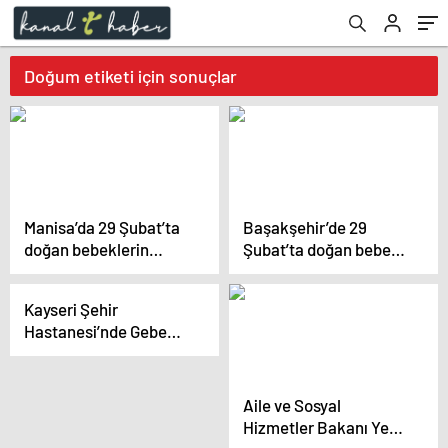
Doğum etiketi için sonuçlar
Manisa’da 29 Şubat’ta
Başakşehir’de 29
doğan bebeklerin
Şubat’ta doğan bebek,
doğum günü sevinci
ilk doğum gününü 4 yıl
sonra kutlayacak
Kayseri Şehir
Hastanesi’nde Gebe
Okulu Eğitimleri
Aile ve Sosyal
Hizmetler Bakanı Yeni