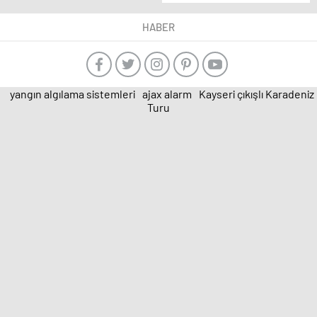
Yılın İlk Bebeklerini
Ziyaret Etti
HABER
yangın algılama sistemleri
ajax alarm
Kayseri çıkışlı Karadeniz
Turu