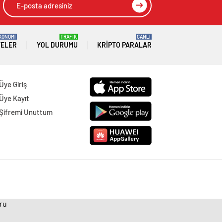
KONOMİ
TRAFİK
CANLI
TELER
YOL DURUMU
KRIPTO PARALAR
Üye Giriş
Üye Kayıt
Şifremi Unuttum
uru