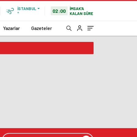
İMSAK'A
İSTANBUL
02:00
KALAN SÜRE
°
Yazarlar
Gazeteler