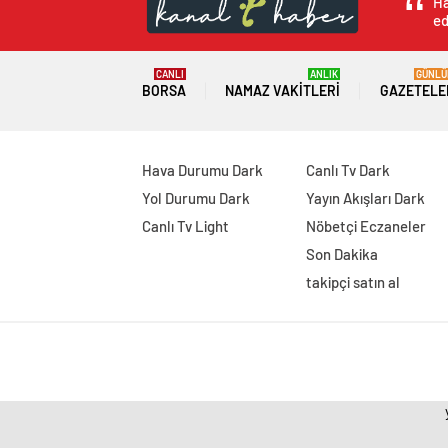
Ha
ed
CANLI
ANLIK
GÜNLÜ
BORSA
NAMAZ VAKITLERI
GAZETELE
Hava Durumu Dark
Canlı Tv Dark
Yol Durumu Dark
Yayın Akışları Dark
Canlı Tv Light
Nöbetçi Eczaneler
Son Dakika
takipçi satın al