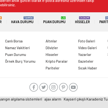
berleri anlık güncel olarak e-posta adresiniz üzerinden takip
ebilirsiniz.
K
TAHMİNİ
LİG
EKONOMİ
E
R
HAVA DURUMU
PUAN DURUMU
HISSELER
PARI
Canlı Borsa
Altınlar
Foto Galeri
Namaz Vakitleri
Dövizler
Video Galeri
Puan Durumu
Hisseler
Yazarlar
Örnek Burç Yorumu
Kripto Paralar
Gazeteler
Pariteler
Sıcak Haber
yangın algılama sistemleri
ajax alarm
Kayseri çıkışlı Karadeniz T