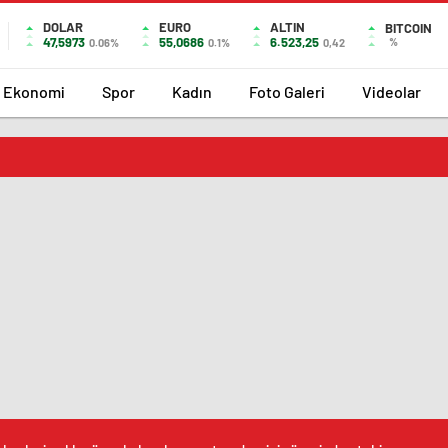
DOLAR
EURO
ALTIN
BITCOIN
47,5973
55,0686
6.523,25
%
0.06%
0.1%
0,42
Ekonomi
Spor
Kadın
Foto Galeri
Videolar