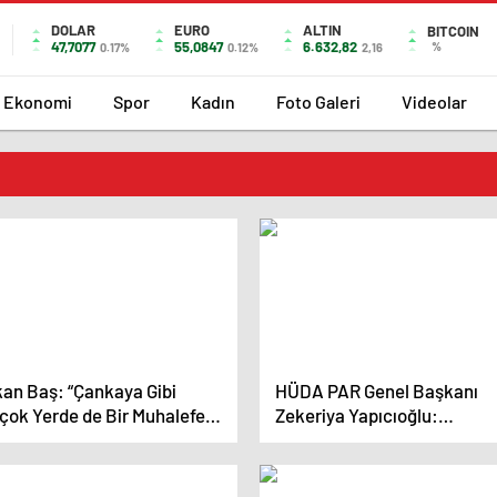
DOLAR
EURO
ALTIN
BITCOIN
47,7077
55,0847
6.632,82
%
0.17%
0.12%
2,16
Ekonomi
Spor
Kadın
Foto Galeri
Videolar
kan Baş: “Çankaya Gibi
HÜDA PAR Genel Başkanı
rçok Yerde de Bir Muhalefet
Zekeriya Yapıcıoğlu:
belliği Başladı.
“İçimizden şarkılı, türkülü,
müzikli, seçim kampanyalar
yapmak gelmiyor”