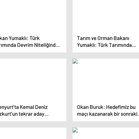
kan Yumaklı: Türk
Tarım ve Orman Bakanı
rımında Devrim Niteliğinde
Yumaklı: Türk Tarımında
zenlemeler Yaptık
Devrim Niteliğinde
Düzenlemeler Yaptık
enyurt’ta Kemal Deniz
Okan Buruk: Hedefimiz bu
zkurt’un tekrar aday
maçı kazanarak bir sonraki
sterilmemesi tartışması
maçın avantajını yakalama