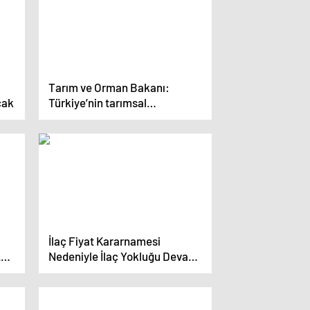
Tarım ve Orman Bakanı:
cak
Türkiye’nin tarımsal
üretiminde problem yok
İlaç Fiyat Kararnamesi
28
Nedeniyle İlaç Yokluğu Devam
Ediyor