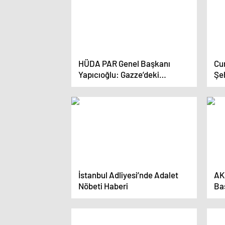
HÜDA PAR Genel Başkanı
Cu
Yapıcıoğlu: Gazze’deki
Şe
soykırım devam ederse seçim
eks
kampanyası yapmak gelmiyor
gi
İstanbul Adliyesi’nde Adalet
AK 
Nöbeti Haberi
Baş
Bu