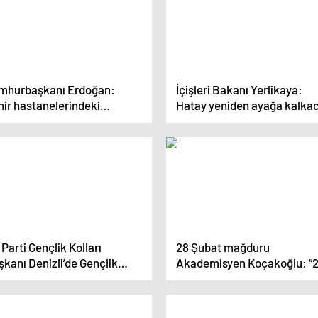
mhurbaşkanı Erdoğan:
İçişleri Bakanı Yerlikaya:
hir hastanelerindeki
Hatay yeniden ayağa kalka
iklikleri en kısa sürede
dereceğiz
Parti Gençlik Kolları
28 Şubat mağduru
kanı Denizli’de Gençlik
Akademisyen Koçakoğlu: “
luşması Programı’na Katıldı
Şubat’ı hatırlatmak gibi bir
gayemiz yok, gayemiz 28
Şubat’ı unutturmamaktır”