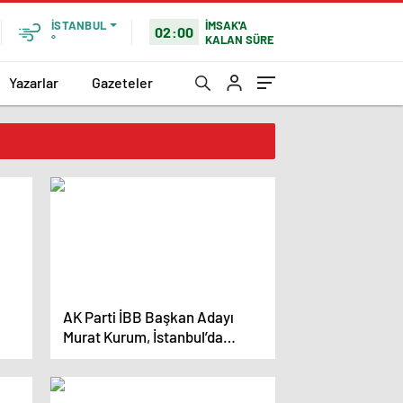
İMSAK'A
İSTANBUL
02:00
KALAN SÜRE
°
Yazarlar
Gazeteler
AK Parti İBB Başkan Adayı
Murat Kurum, İstanbul’da
Vatandaşlarla Buluştu
ı