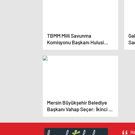
TBMM Milli Savunma
Gal
Komisyonu Başkanı Hulusi
Sa
Akar: ‘En Son Teröristi de
2-
Etkisiz Hale Getirerek
Milletimizi Kurtarmak İstiyoruz’
Mersin Büyükşehir Belediye
Başkanı Vahap Seçer: İkinci 5
yılda daha güzel işler olacak
Ha