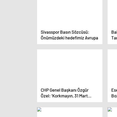
Sivasspor Basın Sözcüsü:
Ba
Önümüzdeki hedefimiz Avrupa
Ta
Dü
CHP Genel Başkanı Özgür
Es
Özel: ‘Korkmayın, 31 Mart
Bo
bizimdir, yarınlar bizimdir’
gö