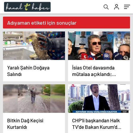
Adıyaman etiketi için sonuçlar
Yaralı Şahin Doğaya
İsias Otel davasında
Salındı
mütalaa açıklandı;
sanıklar için ‘bilinçli
taksir’ istendi
Bitkin Dağ Keçisi
CHP’li başkandan Halk
Kurtarıldı
TV’de Bakan Kurum’da