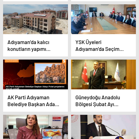
teşekkür: Murat Kurum
sağ olsun hep
yanımızda
Adıyaman’da kalıcı
YSK Üyeleri
konutların yapımı
Adıyaman’da Seçim
sürüyor
İncelemeleri Yaptı
AK Parti Adıyaman
Güneydoğu Anadolu
Belediye Başkan Adayı
Bölgesi Şubat Ayı
Ziya Polat, 104
İhracat Rakamları
Projesini Anlattı
Açıklandı