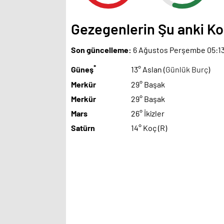
Gezegenlerin Şu anki 
Son güncelleme:
6 Ağustos Perşembe 05:1
*
Güneş
13° Aslan (
Günlük Burç
)
Merkür
29° Başak
Merkür
29° Başak
Mars
26° İkizler
Satürn
14° Koç (R)