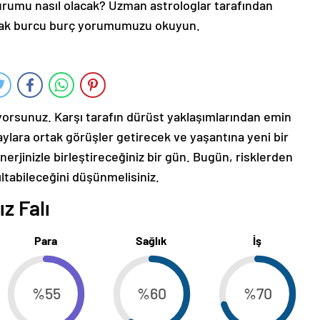
durumu nasıl olacak? Uzman astrologlar tarafından
şak burcu burç yorumumuzu okuyun.
ziyorsunuz. Karşı tarafın dürüst yaklaşımlarından emin
laylara ortak görüşler getirecek ve yaşantına yeni bir
erjinizle birleştireceğiniz bir gün. Bugün, risklerden
nıltabileceğini düşünmelisiniz.
z Falı
Para
Sağlık
İş
%55
%60
%70