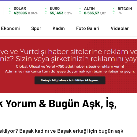
DOLAR
EURO
ALTIN
BITCOIN
47,5995
55,1453
6.565,57
%
0.04%
0.2%
1,07
Ekonomi
Spor
Kadın
Foto Galeri
Videolar
 Yorum & Bugün Aşk, İş,
ekliyor? Başak kadını ve Başak erkeği için bugün aşk