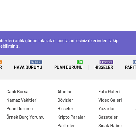
berleri anlık güncel olarak e-posta adresiniz üzerinden takip
ebilirsiniz.
K
TAHMİNİ
LİG
EKONOMİ
E
R
HAVA DURUMU
PUAN DURUMU
HISSELER
PARI
Canlı Borsa
Altınlar
Foto Galeri
Namaz Vakitleri
Dövizler
Video Galeri
Puan Durumu
Hisseler
Yazarlar
Örnek Burç Yorumu
Kripto Paralar
Gazeteler
Pariteler
Sıcak Haber