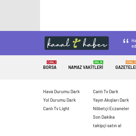
Ha
ed
CANLI
ANLIK
GÜNLÜ
BORSA
NAMAZ VAKITLERI
GAZETELE
Hava Durumu Dark
Canlı Tv Dark
Yol Durumu Dark
Yayın Akışları Dark
Canlı Tv Light
Nöbetçi Eczaneler
Son Dakika
takipçi satın al