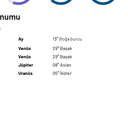
Konumu
3
Ay
13°
Boğa burcu
Venüs
29° Başak
Venüs
29° Başak
Jüpiter
08° Aslan
Uranüs
05° İkizler