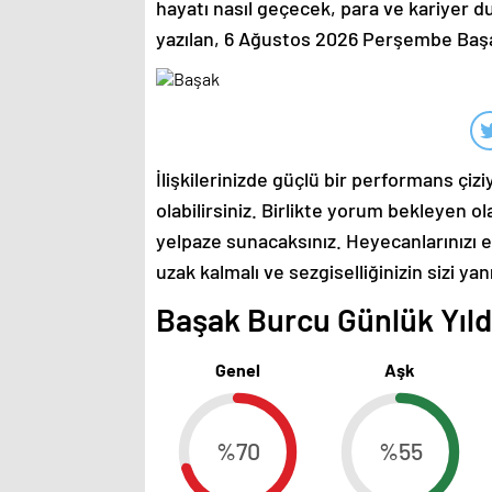
hayatı nasıl geçecek, para ve kariyer 
yazılan, 6 Ağustos 2026 Perşembe Ba
İlişkilerinizde güçlü bir performans çi
olabilirsiniz. Birlikte yorum bekleyen o
yelpaze sunacaksınız. Heyecanlarınızı en
uzak kalmalı ve sezgiselliğinizin sizi ya
Başak Burcu Günlük Yıldı
Genel
Aşk
%70
%55