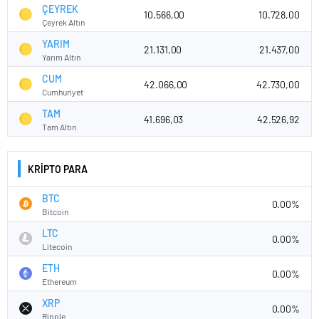
ÇEYREK
10.566,00
10.728,00
Çeyrek Altın
YARIM
21.131,00
21.437,00
Yarım Altın
CUM
42.066,00
42.730,00
Cumhuriyet
TAM
41.696,03
42.526,92
Tam Altın
KRİPTO PARA
BTC
0.00%
Bitcoin
LTC
0.00%
Litecoin
ETH
0.00%
Ethereum
XRP
0.00%
Ripple