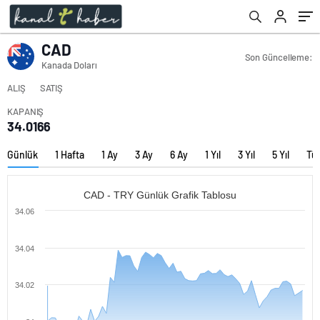
CAD
Son Güncelleme:
Kanada Doları
ALIŞ
SATIŞ
KAPANIŞ
34.0166
Günlük
1 Hafta
1 Ay
3 Ay
6 Ay
1 Yıl
3 Yıl
5 Yıl
Tü
CAD - TRY Günlük Grafik Tablosu
34.06
34.04
34.02