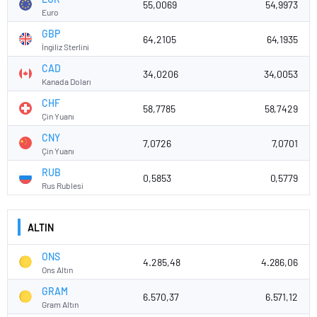
55,0069
54,9973
Euro
GBP
64,2105
64,1935
İngiliz Sterlini
CAD
34,0206
34,0053
Kanada Doları
CHF
58,7785
58,7429
Çin Yuanı
CNY
7,0726
7,0701
Çin Yuanı
RUB
0,5853
0,5779
Rus Rublesi
ALTIN
ONS
4.285,48
4.286,06
Ons Altın
GRAM
6.570,37
6.571,12
Gram Altın