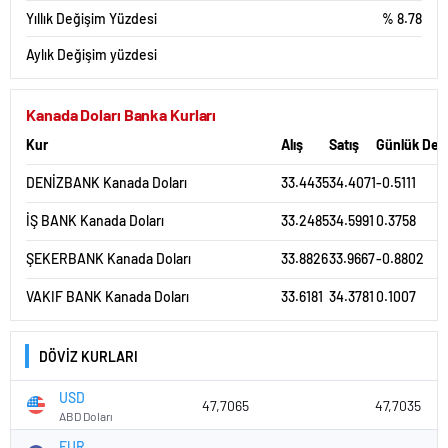
Yıllık Değişim Yüzdesi
% 8.78
Aylık Değişim yüzdesi
Kanada Doları Banka Kurları
Kur
Alış
Satış
Günlük Değ
DENİZBANK Kanada Doları
33.4435
34.4071
-0.5111
İŞ BANK Kanada Doları
33.2485
34.5991
0.3758
ŞEKERBANK Kanada Doları
33.8826
33.9667
-0.8802
VAKIF BANK Kanada Doları
33.6181
34.3781
0.1007
DÖVİZ KURLARI
USD
47,7065
47,7035
ABD Doları
EUR