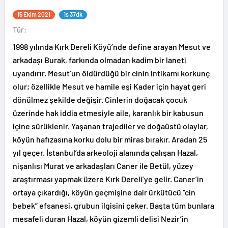
15 Ekim 2021
1s 37dk
Tür:
1998 yılında Kırk Dereli Köyü’nde define arayan Mesut ve
arkadaşı Burak, farkında olmadan kadim bir laneti
uyandırır. Mesut’un öldürdüğü bir cinin intikamı korkunç
olur; özellikle Mesut ve hamile eşi Kader için hayat geri
dönülmez şekilde değişir. Cinlerin doğacak çocuk
üzerinde hak iddia etmesiyle aile, karanlık bir kabusun
içine sürüklenir. Yaşanan trajediler ve doğaüstü olaylar,
köyün hafızasına korku dolu bir miras bırakır. Aradan 25
yıl geçer. İstanbul’da arkeoloji alanında çalışan Hazal,
nişanlısı Murat ve arkadaşları Caner ile Betül, yüzey
araştırması yapmak üzere Kırk Dereli’ye gelir. Caner’in
ortaya çıkardığı, köyün geçmişine dair ürkütücü “cin
bebek” efsanesi, grubun ilgisini çeker. Başta tüm bunlara
mesafeli duran Hazal, köyün gizemli delisi Nezir’in